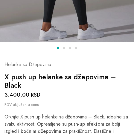
Helanke sa Džepovima
X push up helanke sa džepovima –
Black
3.400,00
RSD
Otkrijte X push up helanke sa džepovima – Black, idealne za
svaku aktivnost. Opremljene su
push-up efektom
za bolji
izgled i
bočnim džepovima
za praktičnost. Elastične i