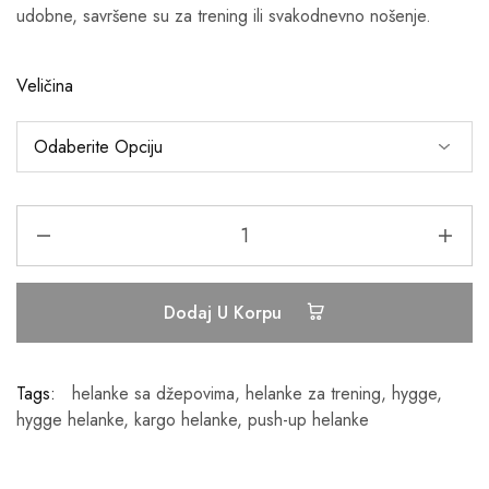
udobne, savršene su za trening ili svakodnevno nošenje.
Veličina
Dodaj U Korpu
Tags:
helanke sa džepovima
,
helanke za trening
,
hygge
,
hygge helanke
,
kargo helanke
,
push-up helanke