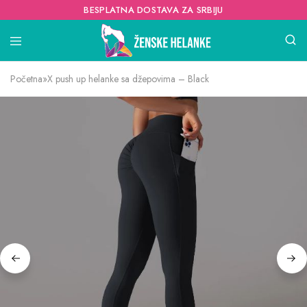
BESPLATNA DOSTAVA ZA SRBIJU
Početna
»
X push up helanke sa džepovima – Black