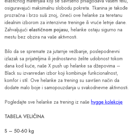
elastičnog materijala koji se savršeno prilagođava vašem telu,
osiguravajući maksimalnu slobodu pokreta. Tkanina je takođe
prozračna i brzo suši znoj, čineći ove helanke za teretanu
idealnim izborom za intenzivne treninge ili vruće letnje dane.
Zahvaljujući
elastičnom pojasu
, helanke ostaju sigurno na
mestu bez obzira na vaše aktivnosti.
Bilo da se spremate za jutarnje vežbanje, poslepodnevni
izlazak sa prijateljima ili jednostavno želite udobnost tokom
dana kod kuće, naše X push up helanke sa džepovima –
Black su izvanredan izbor koji kombinuje funkcionalnost,
komfor i stil. Ove helanke za trening su savršen način da
dodate malo boje i samopouzdanja u svakodnevne aktivnosti.
Pogledajte sve helanke za trening iz naše
hygge kolekcije
TABELA VELIČINA
S – 50-60 kg