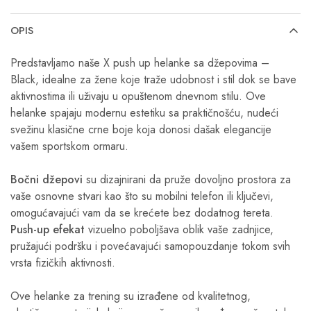
OPIS
Predstavljamo naše X push up helanke sa džepovima –
Black, idealne za žene koje traže udobnost i stil dok se bave
aktivnostima ili uživaju u opuštenom dnevnom stilu. Ove
helanke spajaju modernu estetiku sa praktičnošću, nudeći
svežinu klasične crne boje koja donosi dašak elegancije
vašem sportskom ormaru.
Bočni džepovi
su dizajnirani da pruže dovoljno prostora za
vaše osnovne stvari kao što su mobilni telefon ili ključevi,
omogućavajući vam da se krećete bez dodatnog tereta.
Push-up efekat
vizuelno poboljšava oblik vaše zadnjice,
pružajući podršku i povećavajući samopouzdanje tokom svih
vrsta fizičkih aktivnosti.
Ove helanke za trening su izrađene od kvalitetnog,