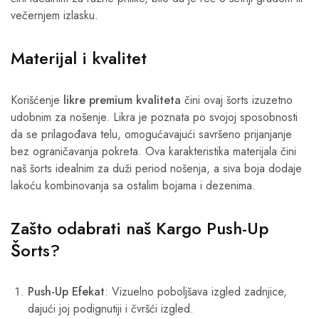
večernjem izlasku.
Materijal i kvalitet
Korišćenje
likre premium kvaliteta
čini ovaj šorts izuzetno
udobnim za nošenje. Likra je poznata po svojoj sposobnosti
da se prilagođava telu, omogućavajući savršeno prijanjanje
bez ograničavanja pokreta. Ova karakteristika materijala čini
naš šorts idealnim za duži period nošenja, a siva boja dodaje
lakoću kombinovanja sa ostalim bojama i dezenima.
Zašto odabrati naš Kargo Push-Up
Šorts?
Push-Up Efekat
: Vizuelno poboljšava izgled zadnjice,
dajući joj podignutiji i čvršći izgled.