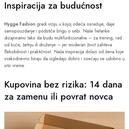
Inspiracija za budućnost
Hygge Fashion
gradi viziju u kojoj odeća osnažuje, daje
samopouzdanje i podstiče brigu o sebi. Naše helanke
dizajniramo tako da budu multifunkcionalne – za trening, rad
od kuće, šetnju ili druženje – jer moderan život zahteva
fleksibilnost i praktičnost. Naša inspiracija dolazi od žena koje
svakodnevno biraju da izgledaju dobro i osećaju se udobno u
isto vreme.
Kupovina bez rizika: 14 dana
za zamenu ili povrat novca