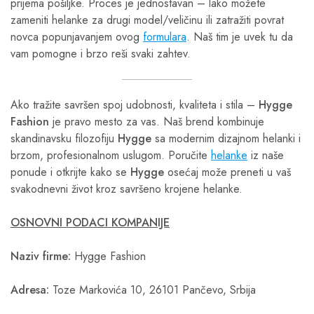
prijema pošiljke. Proces je jednostavan – lako možete
zameniti helanke za drugi model/veličinu ili zatražiti povrat
novca popunjavanjem ovog
formulara
. Naš tim je uvek tu da
vam pomogne i brzo reši svaki zahtev.
Ako tražite savršen spoj udobnosti, kvaliteta i stila –
Hygge
Fashion
je pravo mesto za vas. Naš brend kombinuje
skandinavsku filozofiju
Hygge
sa modernim dizajnom helanki i
brzom, profesionalnom uslugom. Poručite
helanke
iz naše
ponude i otkrijte kako se
Hygge
osećaj može preneti u vaš
svakodnevni život kroz savršeno krojene helanke.
OSNOVNI PODACI KOMPANIJE
Naziv firme:
Hygge Fashion
Adresa:
Toze Markovića 10, 26101 Pančevo, Srbija