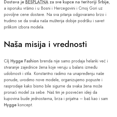
Dostava je
BESPLATNA
za sve kupce na teritoriji Srbije
,
a isporuku vršimo i u Bosni i Hercegovini i Crnoj Gori uz
povoljne cene dostave. Na sva pitanja odgovaramo brzo i
trudimo se da svaka naša mušterija dobije podršku i savet
prilikom izbora modela.
Naša misija i vrednosti
Cilj
Hygge Fashion
brenda nije samo prodaja helanki već i
stvaranje zajednice žena koje veruju u balans između
udobnosti i stila. Konstantno radimo na unapređenju naše
ponude, uvodimo nove modele, organizujemo popuste i
rasprodaje kako bismo bile sigurne da svaka žena može
pronaći model za sebe. Naš tim je posvećen ideji da
kupovina bude jednostavna, brza i prijatna – baš kao i sam
Hygge
koncept.