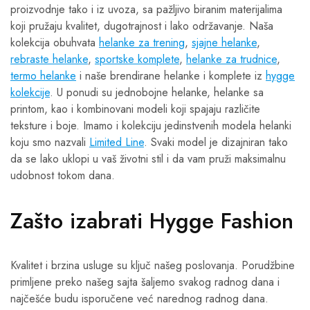
proizvodnje tako i iz uvoza, sa pažljivo biranim materijalima
koji pružaju kvalitet, dugotrajnost i lako održavanje. Naša
kolekcija obuhvata
helanke za trening
,
sjajne helanke
,
rebraste helanke
,
sportske komplete
,
helanke za trudnice
,
termo helanke
i naše brendirane helanke i komplete iz
hygge
kolekcije
. U ponudi su jednobojne helanke, helanke sa
printom, kao i kombinovani modeli koji spajaju različite
teksture i boje. Imamo i kolekciju jedinstvenih modela helanki
koju smo nazvali
Limited Line
. Svaki model je dizajniran tako
da se lako uklopi u vaš životni stil i da vam pruži maksimalnu
udobnost tokom dana.
Zašto izabrati Hygge Fashion
Kvalitet i brzina usluge su ključ našeg poslovanja. Porudžbine
primljene preko našeg sajta šaljemo svakog radnog dana i
najčešće budu isporučene već narednog radnog dana.