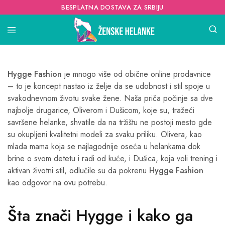
BESPLATNA DOSTAVA ZA SRBIJU
Hygge Fashion
je mnogo više od obične online prodavnice
– to je koncept nastao iz želje da se udobnost i stil spoje u
svakodnevnom životu svake žene. Naša priča počinje sa dve
najbolje drugarice, Oliverom i Dušicom, koje su, tražeći
savršene helanke, shvatile da na tržištu ne postoji mesto gde
su okupljeni kvalitetni modeli za svaku priliku. Olivera, kao
mlada mama koja se najlagodnije oseća u helankama dok
brine o svom detetu i radi od kuće, i Dušica, koja voli trening i
aktivan životni stil, odlučile su da pokrenu
Hygge Fashion
kao odgovor na ovu potrebu.
Šta znači Hygge i kako ga