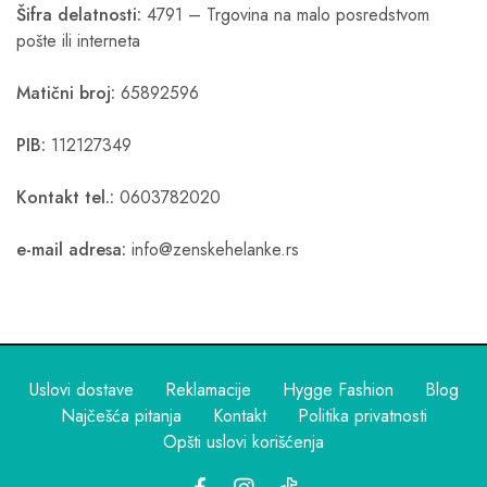
Šifra delatnosti:
4791 – Trgovina na malo posredstvom
pošte ili interneta
Matični broj:
65892596
PIB:
112127349
Kontakt tel.:
0603782020
e-mail adresa:
info@zenskehelanke.rs
Uslovi dostave
Reklamacije
Hygge Fashion
Blog
Najčešća pitanja
Kontakt
Politika privatnosti
Opšti uslovi korišćenja