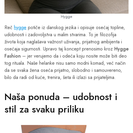
Hygge
Reč
hygge
potiče iz danskog jezika i opisuje osećaj topline,
udobnosti i zadovoljstva u malim stvarima. To je filozofija
života koja naglašava važnost uživanja, prijatnog ambijenta i
osećaja sigurnosti. Upravo taj koncept prenosimo kroz
Hygge
Fashion
– jer verujemo da i odeća koju nosite može biti deo
tog rituala. Naše helanke nisu samo modni komad, već način
da se svaka žena oseća prijatno, slobodno i samouvereno,
bilo da radi od kuće, trenira, šeta ili izlazi sa prijateljima.
Naša ponuda – udobnost i
stil za svaku priliku