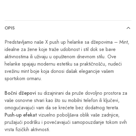
OPIS
Predstavljamo naše X push up helanke sa džepovima – Mint,
idealne za žene koje traže udobnost i stil dok se bave
aktivnostima ili uživaju u opuštenom dnevnom stilu. Ove
helanke spajaju modernu estetiku sa praktičnošću, nudeći
svežinu mint boje koja donosi dašak elegancije vašem
sportskom ormaru.
Bočni džepovi
su dizajnirani da pruže dovoljno prostora za
vaše osnovne stvari kao što su mobilni telefon ili ključevi,
omogućavajući vam da se krećete bez dodatnog tereta.
Push-up efekat
vizuelno poboljšava oblik vaše zadnjice,
pružajući podršku i povećavajući samopouzdanje tokom svih
vrsta fizičkih aktivnosti.