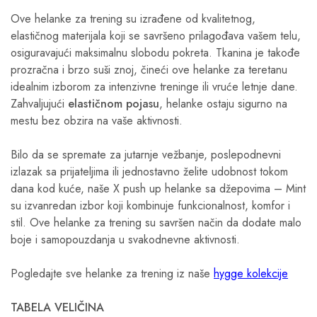
Ove helanke za trening su izrađene od kvalitetnog,
elastičnog materijala koji se savršeno prilagođava vašem telu,
osiguravajući maksimalnu slobodu pokreta. Tkanina je takođe
prozračna i brzo suši znoj, čineći ove helanke za teretanu
idealnim izborom za intenzivne treninge ili vruće letnje dane.
Zahvaljujući
elastičnom pojasu
, helanke ostaju sigurno na
mestu bez obzira na vaše aktivnosti.
Bilo da se spremate za jutarnje vežbanje, poslepodnevni
izlazak sa prijateljima ili jednostavno želite udobnost tokom
dana kod kuće, naše X push up helanke sa džepovima – Mint
su izvanredan izbor koji kombinuje funkcionalnost, komfor i
stil. Ove helanke za trening su savršen način da dodate malo
boje i samopouzdanja u svakodnevne aktivnosti.
Pogledajte sve helanke za trening iz naše
hygge kolekcije
TABELA VELIČINA