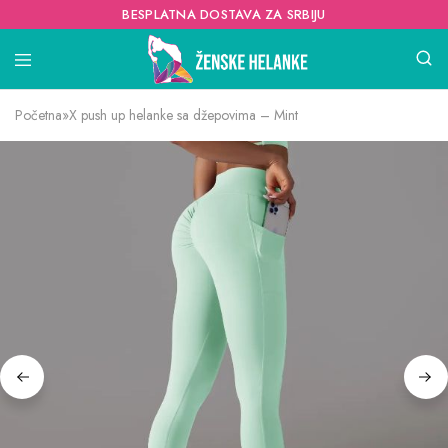
BESPLATNA DOSTAVA ZA SRBIJU
Početna
»
X push up helanke sa džepovima – Mint