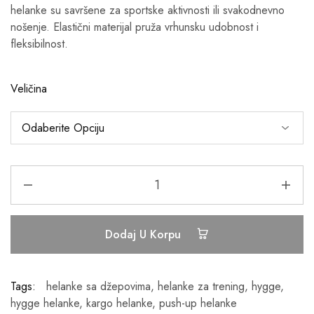
helanke su savršene za sportske aktivnosti ili svakodnevno
nošenje. Elastični materijal pruža vrhunsku udobnost i
fleksibilnost.
Veličina
Dodaj U Korpu
Tags:
helanke sa džepovima
,
helanke za trening
,
hygge
,
hygge helanke
,
kargo helanke
,
push-up helanke