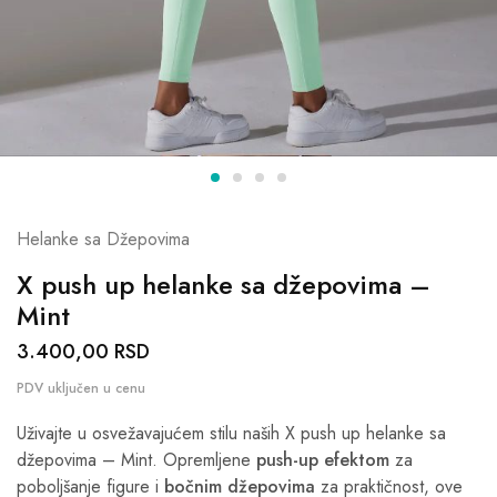
Helanke sa Džepovima
X push up helanke sa džepovima –
Mint
3.400,00
RSD
Uživajte u osvežavajućem stilu naših X push up helanke sa
džepovima – Mint. Opremljene
push-up efektom
za
poboljšanje figure i
bočnim džepovima
za praktičnost, ove