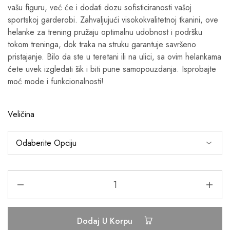
vašu figuru, već će i dodati dozu sofisticiranosti vašoj
sportskoj garderobi. Zahvaljujući visokokvalitetnoj tkanini, ove
helanke za trening pružaju optimalnu udobnost i podršku
tokom treninga, dok traka na struku garantuje savršeno
pristajanje. Bilo da ste u teretani ili na ulici, sa ovim helankama
ćete uvek izgledati šik i biti pune samopouzdanja. Isprobajte
moć mode i funkcionalnosti!
Veličina
Dodaj U Korpu