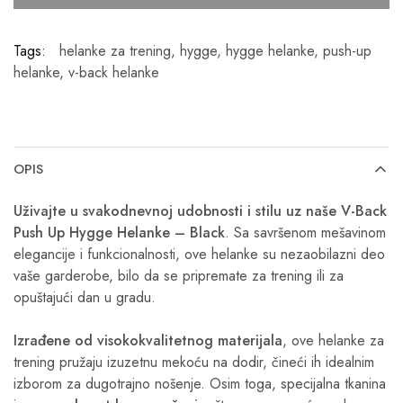
Tags:
helanke za trening
,
hygge
,
hygge helanke
,
push-up
helanke
,
v-back helanke
OPIS
Uživajte u svakodnevnoj udobnosti i stilu uz naše V-Back
Push Up Hygge Helanke – Black
. Sa savršenom mešavinom
elegancije i funkcionalnosti, ove helanke su nezaobilazni deo
vaše garderobe, bilo da se pripremate za trening ili za
opuštajući dan u gradu.
Izrađene od visokokvalitetnog materijala
, ove helanke za
trening pružaju izuzetnu mekoću na dodir, čineći ih idealnim
izborom za dugotrajno nošenje. Osim toga, specijalna tkanina