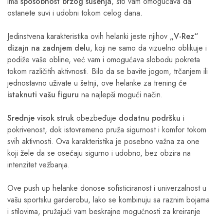
ima
sposobnost brzog sušenja
, što vam omogućava da
ostanete suvi i udobni tokom celog dana.
Jedinstvena karakteristika ovih helanki jeste njihov
„V-Rez“
dizajn na zadnjem delu
, koji ne samo da vizuelno oblikuje i
podiže vaše obline, već vam i omogućava slobodu pokreta
tokom različitih aktivnosti. Bilo da se bavite jogom, trčanjem ili
jednostavno uživate u šetnji, ove helanke za trening će
istaknuti vašu figuru
na najlepši mogući način.
Srednje visok struk
obezbeđuje
dodatnu podršku
i
pokrivenost, dok istovremeno pruža sigurnost i komfor tokom
svih aktivnosti. Ova karakteristika je posebno važna za one
koji žele da se osećaju sigurno i udobno, bez obzira na
intenzitet vežbanja.
Ove push up helanke donose sofisticiranost i univerzalnost u
vašu sportsku garderobu, lako se kombinuju sa raznim bojama
i stilovima, pružajući vam beskrajne mogućnosti za kreiranje