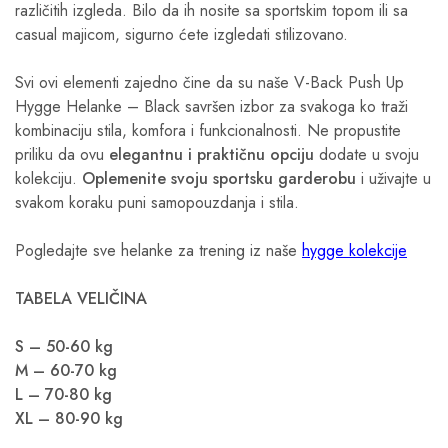
različitih izgleda. Bilo da ih nosite sa sportskim topom ili sa
casual majicom, sigurno ćete izgledati stilizovano.
Svi ovi elementi zajedno čine da su naše V-Back Push Up
Hygge Helanke – Black savršen izbor za svakoga ko traži
kombinaciju stila, komfora i funkcionalnosti. Ne propustite
priliku da ovu
elegantnu i praktičnu opciju
dodate u svoju
kolekciju.
Oplemenite svoju sportsku garderobu
i uživajte u
svakom koraku puni samopouzdanja i stila.
Pogledajte sve helanke za trening iz naše
hygge kolekcije
TABELA VELIČINA
S – 50-60 kg
M – 60-70 kg
L – 70-80 kg
XL – 80-90 kg