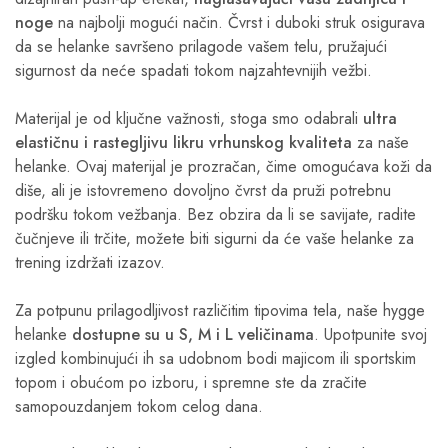
noge
na najbolji mogući način. Čvrst i duboki struk osigurava
da se helanke savršeno prilagode vašem telu, pružajući
sigurnost da neće spadati tokom najzahtevnijih vežbi.
Materijal je od ključne važnosti, stoga smo odabrali
ultra
elastičnu i rastegljivu likru vrhunskog kvaliteta
za naše
helanke. Ovaj materijal je prozračan, čime omogućava koži da
diše, ali je istovremeno dovoljno čvrst da pruži potrebnu
podršku tokom vežbanja. Bez obzira da li se savijate, radite
čučnjeve ili trčite, možete biti sigurni da će vaše helanke za
trening izdržati izazov.
Za potpunu prilagodljivost različitim tipovima tela, naše hygge
helanke
dostupne su u S, M i L veličinama
. Upotpunite svoj
izgled kombinujući ih sa udobnom bodi majicom ili sportskim
topom i obućom po izboru, i spremne ste da zračite
samopouzdanjem tokom celog dana.