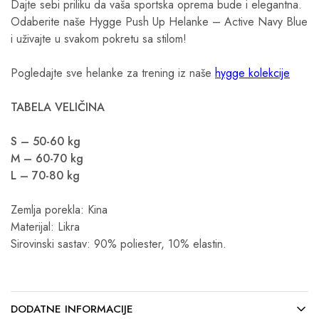
Dajte sebi priliku da vaša sportska oprema bude i elegantna.
Odaberite naše Hygge Push Up Helanke – Active Navy Blue
i uživajte u svakom pokretu sa stilom!
Pogledajte sve helanke za trening iz naše
hygge kolekcije
TABELA VELIČINA
S – 50-60 kg
M – 60-70 kg
L – 70-80 kg
Zemlja porekla: Kina
Materijal: Likra
Sirovinski sastav: 90% poliester, 10% elastin.
DODATNE INFORMACIJE