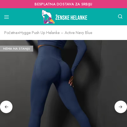
BESPLATNA DOSTAVA ZA SRBIJU
Početna
»
Hygge Push Up Helanke – Active Navy Blue
NEMA NA STANJU