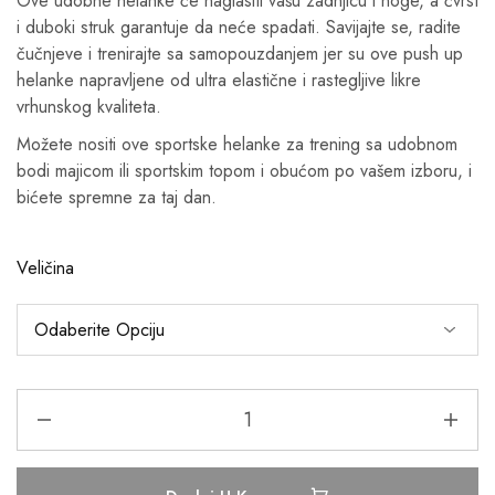
Ove udobne helanke će naglasiti vašu zadnjicu i noge, a čvrst
i duboki struk garantuje da neće spadati. Savijajte se, radite
čučnjeve i trenirajte sa samopouzdanjem jer su ove push up
helanke napravljene od ultra elastične i rastegljive likre
vrhunskog kvaliteta.
Možete nositi ove sportske helanke za trening sa udobnom
bodi majicom ili sportskim topom i obućom po vašem izboru, i
bićete spremne za taj dan.
Veličina