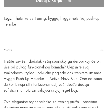
Dodaj U Korpu
Tags:
helanke za trening
,
hygge
,
hygge helanke
,
push-up
helanke
OPIS
Tražite savršen dodatak vašoj sportskoj garderobi koji će biti
više od pukog funkcionalnog komada? Ulepšajte svoj
svakodnevni izgled i privucite poglede dok trenirate uz naše
Hygge Push Up Helanke – Active Navy Blue. One ne samo
da kombinuju stil i funkcionalnost, već takođe dodaju
sofisticiranu notu zahvaljujući svojoj teget boji.
Ove elegantne teget helanke za trening pružaju posebno
dizajniran push-up efekat,
naglašavajući vašu zadnjicu i