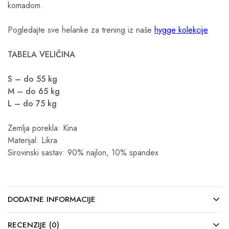
komadom.
Pogledajte sve helanke za trening iz naše
hygge kolekcije
TABELA VELIČINA
S – do 55 kg
M – do 65 kg
L – do 75 kg
Zemlja porekla: Kina
Materijal: Likra
Sirovinski sastav: 90% najlon, 10% spandex
DODATNE INFORMACIJE
RECENZIJE (0)