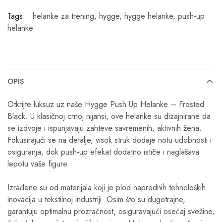
Tags:
helanke za trening
,
hygge
,
hygge helanke
,
push-up
helanke
OPIS
Otkrijte luksuz uz naše Hygge Push Up Helanke – Frosted
Black. U klasičnoj crnoj nijansi, ove helanke su dizajnirane da
se izdvoje i ispunjavaju zahteve savremenih, aktivnih žena.
Fokusirajući se na detalje, visok struk dodaje notu udobnosti i
osiguranja, dok push-up efekat dodatno ističe i naglašava
lepotu vaše figure.
Izrađene su od materijala koji je plod naprednih tehnoloških
inovacija u tekstilnoj industriji. Osim što su dugotrajne,
garantuju optimalnu prozračnost, osiguravajući osećaj svežine,