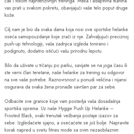
čak i tokom najintenzivnijih treninga. Meka i adaptivna tkanina
vas prati u svakom pokretu, obavijajući vaše telo poput druge
kože.
Cilj nam je bio da svaka dama koja nosi ove sportske helanke
oseća samopouzdanje koje zrači iz nje. Zahvaljujući preciznoj
push-up tehnologiji, vaša zadnjica izgleda tonirano i
podignuto, dodatno ističući vašu prirodnu lepotu.
Bilo da uživate u trčanju po parku, savijate se na joga času ili
ste verni član teretane, naše helanke za trening su odgovor
na sve vaše potrebe. Raznovrsnost u ponudi veličina i nijansi
osigurava da svaka žena pronađe savršen par za sebe.
Odbacite sve granice koje vam postavlja vaša dosadašnja
sportska oprema. Uz naše Hygge Push Up Helanke –
Frosted Black, svaki trenutak vežbanja postaje izazov za
sebe. Izgledaćete sjajno, a osećaćete se još bolje. Napravite
korak napred u svetu fitnes mode sa ovim nezaobilaznim