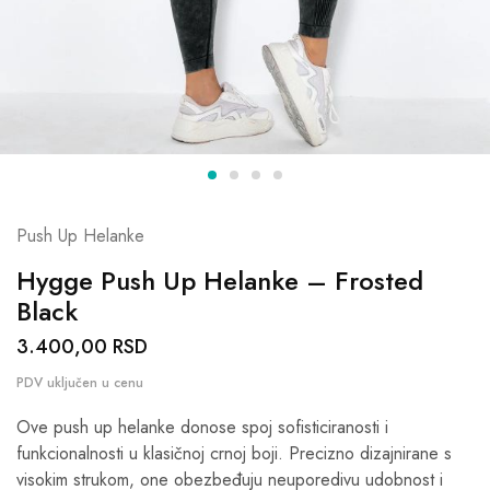
Push Up Helanke
Hygge Push Up Helanke – Frosted
Black
3.400,00
RSD
Ove push up helanke donose spoj sofisticiranosti i
funkcionalnosti u klasičnoj crnoj boji. Precizno dizajnirane s
visokim strukom, one obezbeđuju neuporedivu udobnost i