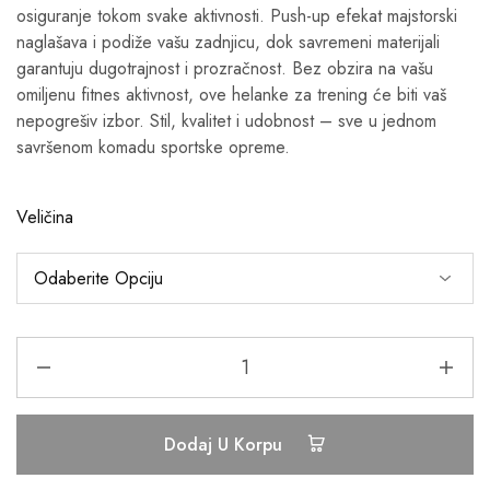
osiguranje tokom svake aktivnosti. Push-up efekat majstorski
naglašava i podiže vašu zadnjicu, dok savremeni materijali
garantuju dugotrajnost i prozračnost. Bez obzira na vašu
omiljenu fitnes aktivnost, ove helanke za trening će biti vaš
nepogrešiv izbor. Stil, kvalitet i udobnost – sve u jednom
savršenom komadu sportske opreme.
Veličina
Dodaj U Korpu