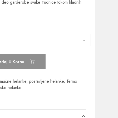
 deo garderobe svake trudnice tokom hladnih
odaj U Korpu
mučne helanke
,
postavljene helanke
,
Termo
mske helanke