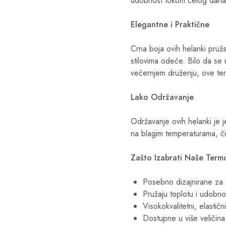
udobnost tokom celog dana
Elegantne i Praktične
Crna boja ovih helanki pruža
stilovima odeće. Bilo da se 
večernjem druženju, ove ter
Lako Održavanje
Održavanje ovih helanki je j
na blagim temperaturama, čim
Zašto Izabrati Naše Term
Posebno dizajnirane za 
Pružaju toplotu i udobno
Visokokvalitetni, elastični
Dostupne u više veličina