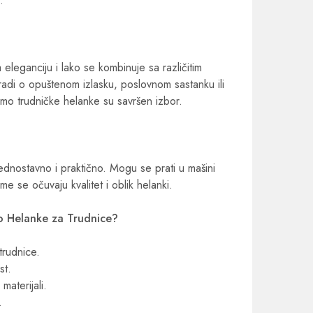
.
 eleganciju i lako se kombinuje sa različitim
radi o opuštenom izlasku, poslovnom sastanku ili
mo trudničke helanke su savršen izbor.
ednostavno i praktično. Mogu se prati u mašini
e se očuvaju kvalitet i oblik helanki.
o Helanke za Trudnice?
trudnice.
st.
 materijali.
.