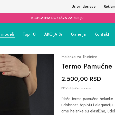
Uslovi dostave
Reklam
BESPLATNA DOSTAVA ZA SRBIJU
i modeli
Top 10
AKCIJA %
Galerija
Kontakt
Helanke za Trudnice
Termo Pamučne 
2.500,00
RSD
Naše termo pamučne helanke za
udobnost, toplotu i elegancij
crne helanke su elastične, udo