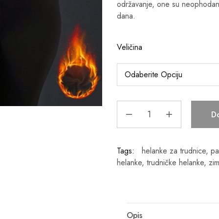
održavanje, one su neophodan
dana.
Veličina
D
Tags:
helanke za trudnice
,
pa
helanke
,
trudničke helanke
,
zi
Opis