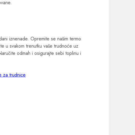
ovane.
 dani iznenade. Opremite se našim termo
jte u svakom trenutku vaše trudnoće uz
Naručite odmah i osigurajte sebi toplinu i
e za trudnice