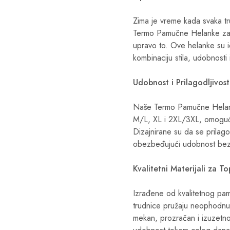
Zima je vreme kada svaka tru
Termo Pamučne Helanke za T
upravo to. Ove helanke su 
kombinaciju stila, udobnosti 
Udobnost i Prilagodljivos
Naše Termo Pamučne Helanke
M/L, XL i 2XL/3XL, omogućav
Dizajnirane su da se prilago
obezbeđujući udobnost bez s
Kvalitetni Materijali za To
Izrađene od kvalitetnog pa
trudnice pružaju neophodnu 
mekan, prozračan i izuzetno