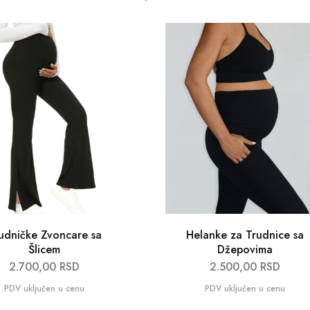
udničke Zvoncare sa
Helanke za Trudnice sa
Šlicem
Džepovima
2.700,00
RSD
2.500,00
RSD