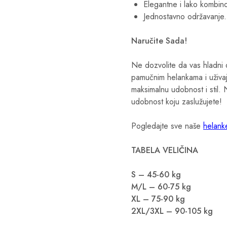
Elegantne i lako kombin
Jednostavno održavanje.
Naručite Sada!
Ne dozvolite da vas hladni
pamučnim helankama i uživa
maksimalnu udobnost i stil. 
udobnost koju zaslužujete!
Pogledajte sve naše
helank
TABELA VELIČINA
S – 45-60 kg
M/L – 60-75 kg
XL – 75-90 kg
2XL/3XL – 90-105 kg