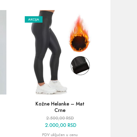
AKCIJA
Kožne Helanke – Mat
Pamu
Crne
2
2.500,00
RSD
2.000,00
RSD