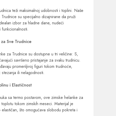
dnica teži maksimalnoj udobnosti i toplini. Naše
rudnice su specijalno dizajnirane da pruži
idealan izbor za hladne dane, nudeći
i funkcionalnosti.
t za Sve Trudnice
 za Trudnice su dostupne u tri veličine: S,
ajući savršeno pristajanje za svaku trudnicu.
đavaju promenljivoj figuri tokom trudnoće,
tezanja ili nelagodnosti.
plinu i Elastičnost
muka sa termo postavom, ove zimske helanke za
toplotu tokom zimskih meseci. Materijal je
 elastičan, što omogućava slobodu pokreta i