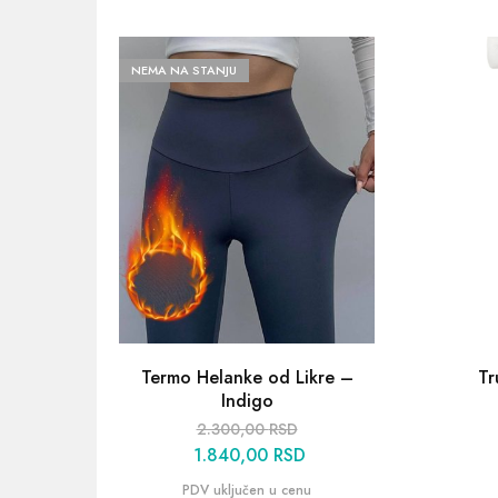
NEMA NA STANJU
Termo Helanke od Likre –
Tr
Indigo
2.300,00
RSD
1.840,00
RSD