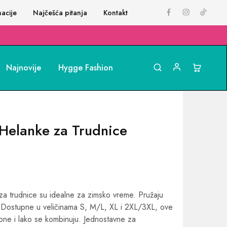
acije
Najčešća pitanja
Kontakt
Najnovije
Hygge Fashion
Helanke za Trudnice
 trudnice su idealne za zimsko vreme. Pružaju
u. Dostupne u veličinama S, M/L, XL i 2XL/3XL, ove
bne i lako se kombinuju. Jednostavne za