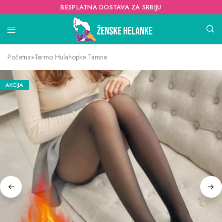
BESPLATNA DOSTAVA ZA SRBIJU
Početna
»
Termo Hulahopke Tamne
AKCIJA