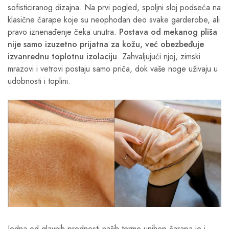
sofisticiranog dizajna. Na prvi pogled, spoljni sloj podseća na
klasične čarape koje su neophodan deo svake garderobe, ali
pravo iznenađenje čeka unutra.
Postava od mekanog pliša
nije samo izuzetno prijatna za kožu, već obezbeđuje
izvanrednu toplotnu izolaciju
. Zahvaljujući njoj, zimski
mrazovi i vetrovi postaju samo priča, dok vaše noge uživaju u
udobnosti i toplini.
Jedna od glavnih prednosti naših termo unihop čarapa je i