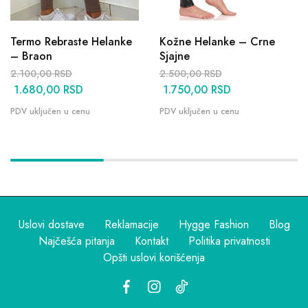
Termo Rebraste Helanke
Kožne Helanke – Crne
– Braon
Sjajne
2.100,00
RSD
2.500,00
RSD
1.680,00
RSD
1.750,00
RSD
Uslovi dostave
Reklamacije
Hygge Fashion
Blog
Najčešća pitanja
Kontakt
Politika privatnosti
Opšti uslovi korišćenja