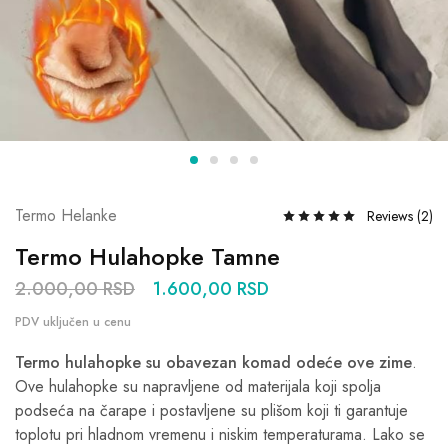
Termo Helanke
Reviews (
2
)
Termo Hulahopke Tamne
2.000,00
RSD
1.600,00
RSD
Termo hulahopke su obavezan komad odeće ove zime
.
Ove hulahopke su napravljene od materijala koji spolja
podseća na čarape i postavljene su plišom koji ti garantuje
toplotu pri hladnom vremenu i niskim temperaturama. Lako se