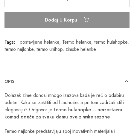
Dodaj U Korpu
Tags:
postavljene helanke
,
Termo helanke
,
termo hulahopke
,
termo najlonke
,
termo unihop
,
zimske helanke
OPIS
Dolazak zime donosi mnogo izazova kada je reč o odabiru
odeće. Kako se zaštititi od hladnoće, a pri tom zadržati stil i
eleganciju? Odgovor je
termo hulahopke – neizostavni
komad odeće za svaku damu ove zimske sezone.
Termo najlonke predstavljaju spoj inovativnih materijala i