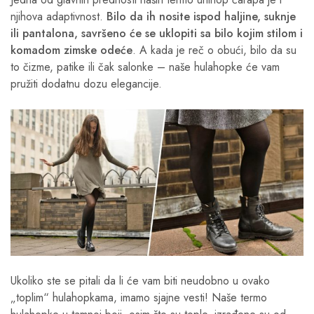
njihova adaptivnost.
Bilo da ih nosite ispod haljine, suknje
ili pantalona, savršeno će se uklopiti sa bilo kojim stilom i
komadom zimske odeće
. A kada je reč o obući, bilo da su
to čizme, patike ili čak salonke – naše hulahopke će vam
pružiti dodatnu dozu elegancije.
Ukoliko ste se pitali da li će vam biti neudobno u ovako
„toplim“ hulahopkama, imamo sjajne vesti! Naše termo