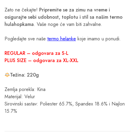
Zato ne čekajte!
Pripremite se za zimu na vreme i
osigurajte sebi udobnost, toplotu i stil sa našim termo
hulahopkama
. Vaše noge će vam biti zahvalne.
Pogledajte sve naše
termo helanke
koje imamo u ponudi.
REGULAR – odgovara za S-L
PLUS SIZE – odgovara za XL-XXL
Težina: 220g
Zemlja porekla: Kina
Materijal: Velur
Sirovinski sastav: Poliester 65.7%, Spandex 18.6% i Najlon
15.7%