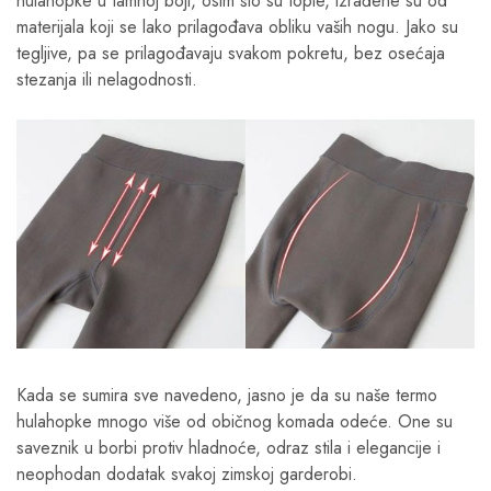
hulahopke u tamnoj boji, osim što su tople, izrađene su od
materijala koji se lako prilagođava obliku vaših nogu. Jako su
tegljive, pa se prilagođavaju svakom pokretu, bez osećaja
stezanja ili nelagodnosti.
Kada se sumira sve navedeno, jasno je da su naše termo
hulahopke mnogo više od običnog komada odeće. One su
saveznik u borbi protiv hladnoće, odraz stila i elegancije i
neophodan dodatak svakoj zimskoj garderobi.