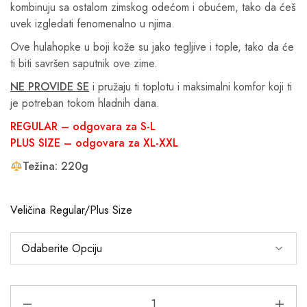
kombinuju sa ostalom zimskog odećom i obućem, tako da ćeš
uvek izgledati fenomenalno u njima.
Ove hulahopke u boji kože su jako tegljive i tople, tako da će
ti biti savršen saputnik ove zime.
NE PROVIDE SE
i pružaju ti toplotu i maksimalni komfor koji ti
je potreban tokom hladnih dana.
REGULAR – odgovara za S-L
PLUS SIZE – odgovara za XL-XXL
Težina: 220g
Veličina Regular/Plus Size