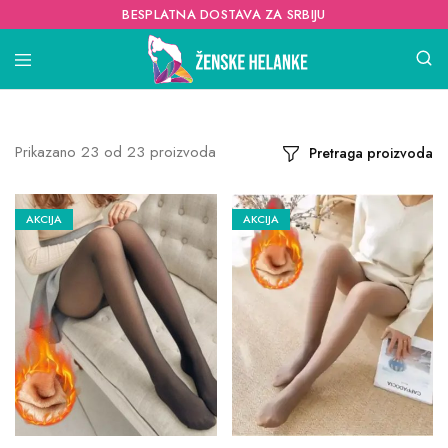
BESPLATNA DOSTAVA ZA SRBIJU
Prikazano
23
od
23
proizvoda
Pretraga proizvoda
AKCIJA
AKCIJA