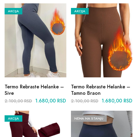
AKCIJA
AKCIJA
Termo Rebraste Helanke –
Termo Rebraste Helanke –
Sive
Tamno Braon
1.680,00
RSD
1.680,00
RSD
2.100,00
RSD
2.100,00
RSD
AKCIJA
NEMA NA STANJU