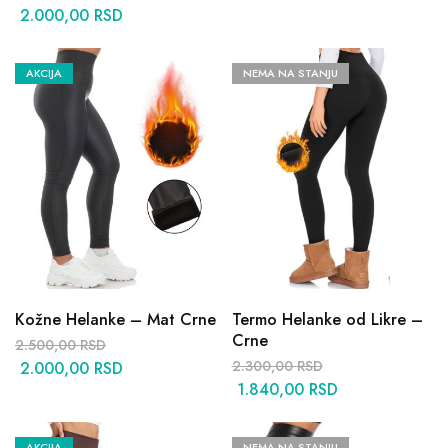
2.000,00
RSD
AKCIJA
NEMA NA STANJU
Kožne Helanke – Mat Crne
Termo Helanke od Likre –
Crne
2.500,00
RSD
2.300,00
RSD
2.000,00
RSD
1.840,00
RSD
AKCIJA
NEMA NA STANJU