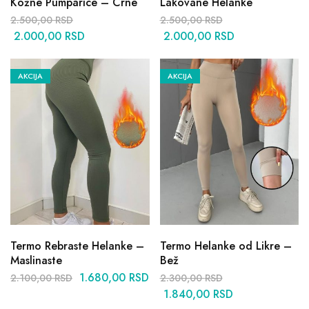
Kožne Pumparice – Crne
Lakovane Helanke
2.500,00
RSD
2.500,00
RSD
2.000,00
RSD
2.000,00
RSD
AKCIJA
AKCIJA
Termo Rebraste Helanke –
Termo Helanke od Likre –
Maslinaste
Bež
1.680,00
RSD
2.100,00
RSD
2.300,00
RSD
1.840,00
RSD