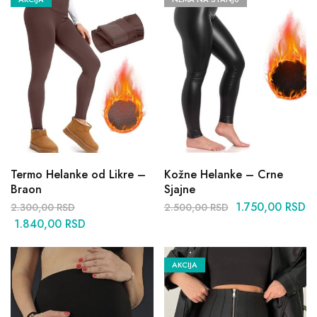
Termo Helanke od Likre –
Kožne Helanke – Crne
Braon
Sjajne
1.750,00
RSD
2.300,00
RSD
2.500,00
RSD
1.840,00
RSD
AKCIJA