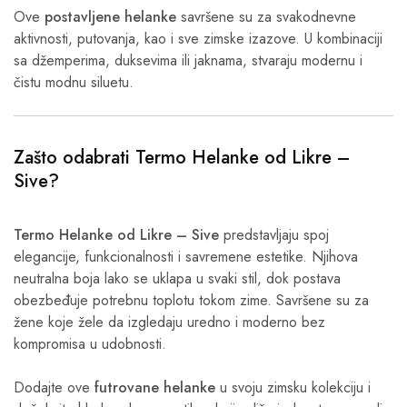
Ove
postavljene helanke
savršene su za svakodnevne
aktivnosti, putovanja, kao i sve zimske izazove. U kombinaciji
sa džemperima, duksevima ili jaknama, stvaraju modernu i
čistu modnu siluetu.
Zašto odabrati Termo Helanke od Likre –
Sive?
Termo Helanke od Likre – Sive
predstavljaju spoj
elegancije, funkcionalnosti i savremene estetike. Njihova
neutralna boja lako se uklapa u svaki stil, dok postava
obezbeđuje potrebnu toplotu tokom zime. Savršene su za
žene koje žele da izgledaju uredno i moderno bez
kompromisa u udobnosti.
Dodajte ove
futrovane helanke
u svoju zimsku kolekciju i