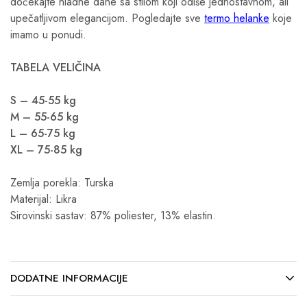
dočekajte hladne dane sa stilom koji odiše jednostavnom, ali
upečatljivom elegancijom. Pogledajte sve
termo helanke
koje
imamo u ponudi.
TABELA VELIČINA
S – 45-55 kg
M – 55-65 kg
L – 65-75 kg
XL – 75-85 kg
Zemlja porekla: Turska
Materijal: Likra
Sirovinski sastav: 87% poliester, 13% elastin.
DODATNE INFORMACIJE