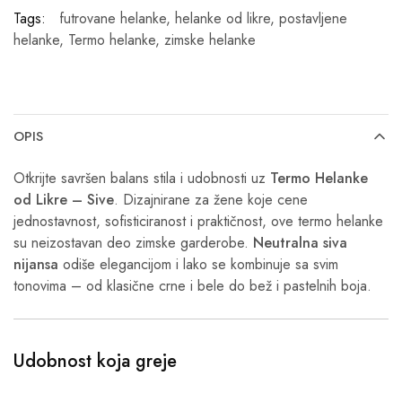
Tags:
futrovane helanke
,
helanke od likre
,
postavljene
helanke
,
Termo helanke
,
zimske helanke
OPIS
Otkrijte savršen balans stila i udobnosti uz
Termo Helanke
od Likre – Sive
. Dizajnirane za žene koje cene
jednostavnost, sofisticiranost i praktičnost, ove termo helanke
su neizostavan deo zimske garderobe.
Neutralna siva
nijansa
odiše elegancijom i lako se kombinuje sa svim
tonovima – od klasične crne i bele do bež i pastelnih boja.
Udobnost koja greje