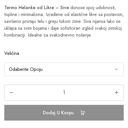
Termo Helanke od Likre – Sive
donose spoj udobnosti,
topline i minimalizma. Izrađene od elastične likre sa postavom,
savršeno pristaju telu i greju tokom zime. Siva nijansa lako se
uklapa sa svim bojama i daje sofisticiran izgled svakoj zimskoj
kombinaciji. Idealne za svakodnevno nošenje.
Veličina
Dodaj U Korpu