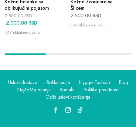
Kožne helanke sa
Kožne Zvoncare sa
oblikujućim pojasom
Šlicem
2.500,00
RSD
2.500,00
RSD
2.000,00
RSD
Uslovi dostave
Reklamacije
Hygge Fashion
Blog
Najčešća pitanja
Kontakt
Politika privatnosti
Opšti uslovi korišćenja