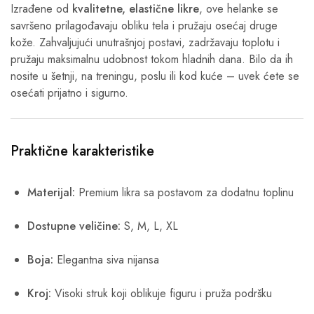
Izrađene od
kvalitetne, elastične likre
, ove helanke se
savršeno prilagođavaju obliku tela i pružaju osećaj druge
kože. Zahvaljujući unutrašnjoj postavi, zadržavaju toplotu i
pružaju maksimalnu udobnost tokom hladnih dana. Bilo da ih
nosite u šetnji, na treningu, poslu ili kod kuće – uvek ćete se
osećati prijatno i sigurno.
Praktične karakteristike
Materijal:
Premium likra sa postavom za dodatnu toplinu
Dostupne veličine:
S, M, L, XL
Boja:
Elegantna siva nijansa
Kroj:
Visoki struk koji oblikuje figuru i pruža podršku