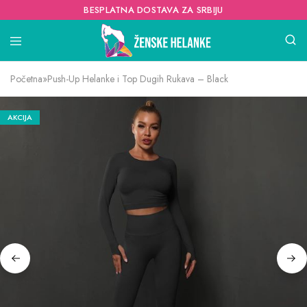
BESPLATNA DOSTAVA ZA SRBIJU
Početna
»
Push-Up Helanke i Top Dugih Rukava – Black
AKCIJA