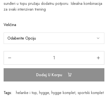
sunđeri u topu pružaju dodatnu potporu. Idealna kombinacija
za svaki intenzivan trening
Veličina
Dodaj U Korpu
Tags:
helanke i top
,
hygge
,
hygge komplet
,
sportski komplet