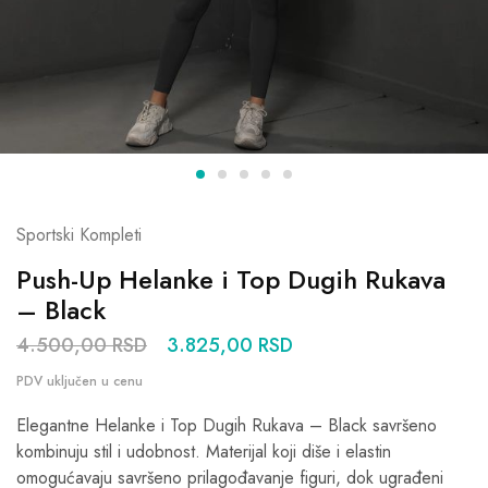
Sportski Kompleti
Push-Up Helanke i Top Dugih Rukava
– Black
4.500,00
RSD
3.825,00
RSD
Elegantne Helanke i Top Dugih Rukava – Black savršeno
kombinuju stil i udobnost. Materijal koji diše i elastin
omogućavaju savršeno prilagođavanje figuri, dok ugrađeni