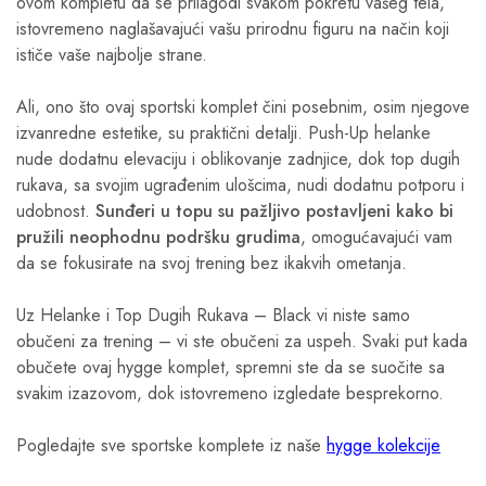
ovom kompletu da se prilagodi svakom pokretu vašeg tela,
istovremeno naglašavajući vašu prirodnu figuru na način koji
ističe vaše najbolje strane.
Ali, ono što ovaj sportski komplet čini posebnim, osim njegove
izvanredne estetike, su praktični detalji. Push-Up helanke
nude dodatnu elevaciju i oblikovanje zadnjice, dok top dugih
rukava, sa svojim ugrađenim ulošcima, nudi dodatnu potporu i
udobnost.
Sunđeri u topu su pažljivo postavljeni kako bi
pružili neophodnu podršku grudima
, omogućavajući vam
da se fokusirate na svoj trening bez ikakvih ometanja.
Uz Helanke i Top Dugih Rukava – Black vi niste samo
obučeni za trening – vi ste obučeni za uspeh. Svaki put kada
obučete ovaj hygge komplet, spremni ste da se suočite sa
svakim izazovom, dok istovremeno izgledate besprekorno.
Pogledajte sve sportske komplete iz naše
hygge kolekcije