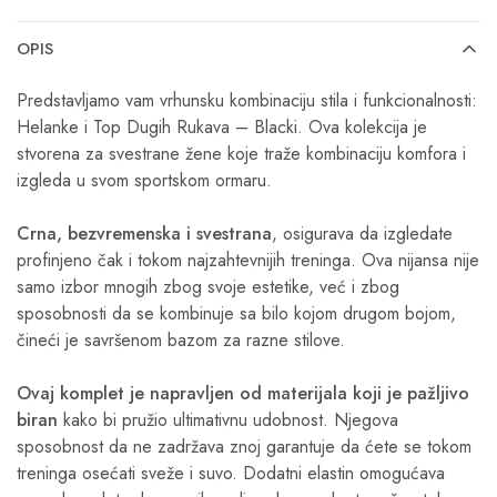
OPIS
Predstavljamo vam vrhunsku kombinaciju stila i funkcionalnosti:
Helanke i Top Dugih Rukava – Blacki. Ova kolekcija je
stvorena za svestrane žene koje traže kombinaciju komfora i
izgleda u svom sportskom ormaru.
Crna, bezvremenska i svestrana
, osigurava da izgledate
profinjeno čak i tokom najzahtevnijih treninga. Ova nijansa nije
samo izbor mnogih zbog svoje estetike, već i zbog
sposobnosti da se kombinuje sa bilo kojom drugom bojom,
čineći je savršenom bazom za razne stilove.
Ovaj komplet je napravljen od materijala koji je pažljivo
biran
kako bi pružio ultimativnu udobnost. Njegova
sposobnost da ne zadržava znoj garantuje da ćete se tokom
treninga osećati sveže i suvo. Dodatni elastin omogućava