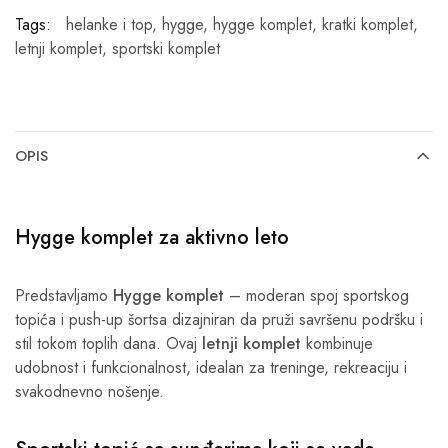
Tags:
helanke i top
,
hygge
,
hygge komplet
,
kratki komplet
,
letnji komplet
,
sportski komplet
OPIS
Hygge komplet za aktivno leto
Predstavljamo
Hygge komplet
– moderan spoj sportskog
topića i push-up šortsa dizajniran da pruži savršenu podršku i
stil tokom toplih dana. Ovaj
letnji komplet
kombinuje
udobnost i funkcionalnost, idealan za treninge, rekreaciju i
svakodnevno nošenje.