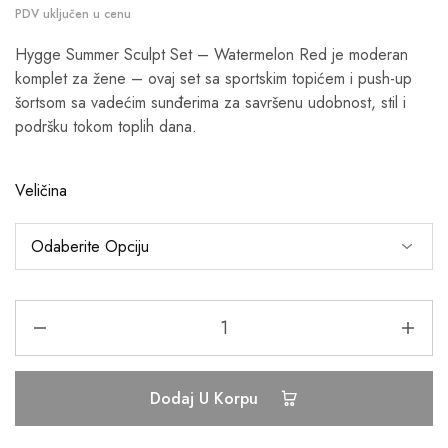
Hygge Summer Sculpt Set – Watermelon Red je moderan
komplet za žene – ovaj set sa sportskim topićem i push-up
šortsom sa vadećim sunđerima za savršenu udobnost, stil i
podršku tokom toplih dana.
Veličina
Dodaj U Korpu