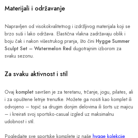
Materijali i održavanje
Napravljen od visokokvalitetnog i izdržljivog materijala koji se
brzo suši i lako održava. Elastična vlakna zadržavaju oblik i
boju čak i nakon višestrukog pranja, što čini
Hygge Summer
Sculpt Set – Watermelon Red
dugotrajnim izborom za
svaku sezonu.
Za svaku aktivnost i stil
Ovaj
komplet
savršen je za teretanu, trčanje, jogu, pilates, ali
i za opuštene letnje trenutke. Možete ga nositi kao komplet ili
odvojeno – topić sa drugim donjim delovima ili šorts uz majicu
– i kreirati svoj sportsko-casual izgled uz maksimalnu
udobnost i stil.
Pogledajte sve sportske komplete iz naše
hygge kolekcije