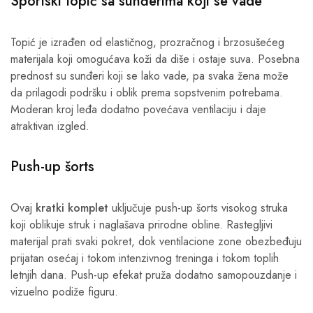
Sportski topić sa sunđerima koji se vade
Topić je izrađen od elastičnog, prozračnog i brzosušećeg
materijala koji omogućava koži da diše i ostaje suva. Posebna
prednost su sunđeri koji se lako vade, pa svaka žena može
da prilagodi podršku i oblik prema sopstvenim potrebama.
Moderan kroj leđa dodatno povećava ventilaciju i daje
atraktivan izgled.
Push-up šorts
Ovaj
kratki komplet
uključuje push-up šorts visokog struka
koji oblikuje struk i naglašava prirodne obline. Rastegljivi
materijal prati svaki pokret, dok ventilacione zone obezbeđuju
prijatan osećaj i tokom intenzivnog treninga i tokom toplih
letnjih dana. Push-up efekat pruža dodatno samopouzdanje i
vizuelno podiže figuru.