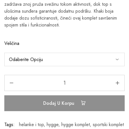
zadržava znoj pruža svežinu tokom aktivnosti, dok top s
ulošcima sunđera garantuje dodatnu podršku. Khaki boja
dodaje dozu sofisticiranosti, čineći ovaj komplet savršenim
spojem stila i funkcionalnosti.
Veličina
Dodaj U Korpu
Tags:
helanke i top
,
hygge
,
hygge komplet
,
sportski komplet