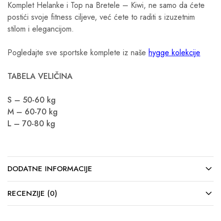
Komplet Helanke i Top na Bretele – Kiwi, ne samo da ćete
postići svoje fitness ciljeve, već ćete to raditi s izuzetnim
stilom i elegancijom.
Pogledajte sve sportske komplete iz naše
hygge kolekcije
TABELA VELIČINA
S – 50-60 kg
M – 60-70 kg
L – 70-80 kg
DODATNE INFORMACIJE
RECENZIJE (0)