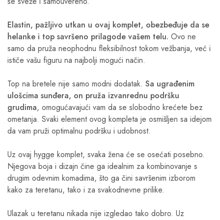
se sveže i samouvereno.
Elastin, pažljivo utkan u ovaj komplet, obezbeđuje da se
helanke i top savršeno prilagode vašem telu.
Ovo ne
samo da pruža neophodnu fleksibilnost tokom vežbanja, već i
ističe vašu figuru na najbolji mogući način.
Top na bretele nije samo modni dodatak.
Sa ugrađenim
ulošcima sunđera, on pruža izvanrednu podršku
grudima
, omogućavajući vam da se slobodno krećete bez
ometanja. Svaki element ovog kompleta je osmišljen sa idejom
da vam pruži optimalnu podršku i udobnost.
Uz ovaj hygge komplet, svaka žena će se osećati posebno.
Njegova boja i dizajn čine ga idealnim za kombinovanje s
drugim odevnim komadima, što ga čini savršenim izborom
kako za teretanu, tako i za svakodnevne prilike.
Ulazak u teretanu nikada nije izgledao tako dobro. Uz