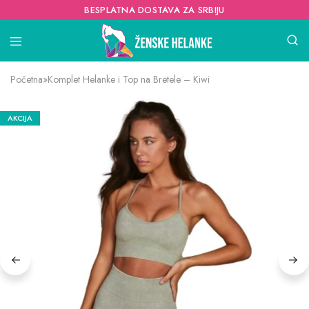
BESPLATNA DOSTAVA ZA SRBIJU
Početna
»
Komplet Helanke i Top na Bretele – Kiwi
AKCIJA