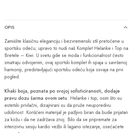
OPIS
Zamislite klasičnu eleganciju i bezvremenski stil pretočene u
sportsku odeću; upravo to nudi naš Komplet Helanke i Top na
Bretele – Kiwi. U svetu gde se moda i funkcionalnost često
smatraju odvojenim, ovaj sportski komplet ih spaja u savršenoj
harmoniji, predstavljajući sportsku odeću koja osvaja na prvi
pogled.
Khaki boja, poznata po svojoj sofisticiranosti, dodaje
pravu dozu šarma ovom setu
. Helanke i top, osim što su
estetski privlačni, dizajnirani su da pruže neuporedivu
udobnost. Korišćeni materijal je pažljivo biran da bude prijatan
za kožu i da ne zadržava znoj. Bilo da se pripremate za
intenzivnu sesiju kardio vežbi ili lagano istezanje, osećaćete