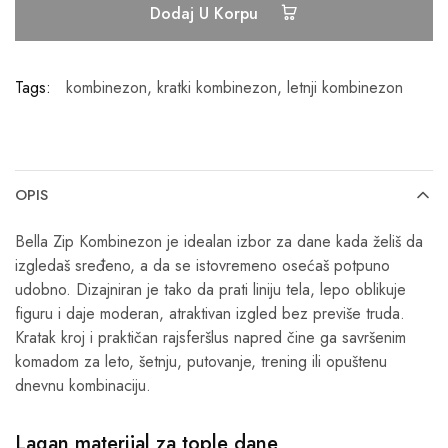
Dodaj U Korpu
Tags:
kombinezon
,
kratki kombinezon
,
letnji kombinezon
OPIS
Bella Zip Kombinezon je idealan izbor za dane kada želiš da
izgledaš sređeno, a da se istovremeno osećaš potpuno
udobno. Dizajniran je tako da prati liniju tela, lepo oblikuje
figuru i daje moderan, atraktivan izgled bez previše truda.
Kratak kroj i praktičan rajsferšlus napred čine ga savršenim
komadom za leto, šetnju, putovanje, trening ili opuštenu
dnevnu kombinaciju.
Lagan materijal za tople dane