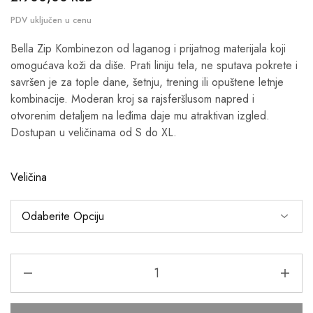
Bella Zip Kombinezon od laganog i prijatnog materijala koji
omogućava koži da diše. Prati liniju tela, ne sputava pokrete i
savršen je za tople dane, šetnju, trening ili opuštene letnje
kombinacije. Moderan kroj sa rajsferšlusom napred i
otvorenim detaljem na leđima daje mu atraktivan izgled.
Dostupan u veličinama od S do XL.
Veličina