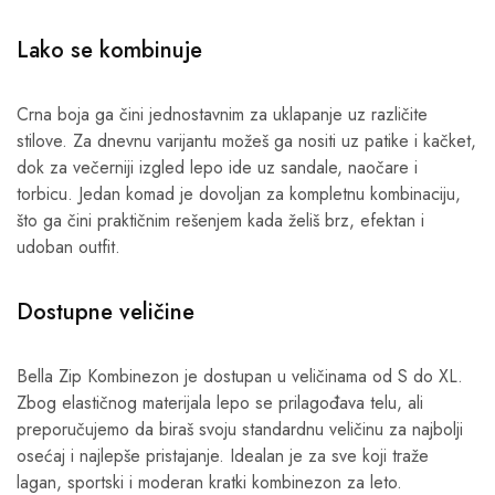
Lako se kombinuje
Crna boja ga čini jednostavnim za uklapanje uz različite
stilove. Za dnevnu varijantu možeš ga nositi uz patike i kačket,
dok za večerniji izgled lepo ide uz sandale, naočare i
torbicu. Jedan komad je dovoljan za kompletnu kombinaciju,
što ga čini praktičnim rešenjem kada želiš brz, efektan i
udoban outfit.
Dostupne veličine
Bella Zip Kombinezon je dostupan u veličinama od S do XL.
Zbog elastičnog materijala lepo se prilagođava telu, ali
preporučujemo da biraš svoju standardnu veličinu za najbolji
osećaj i najlepše pristajanje. Idealan je za sve koji traže
lagan, sportski i moderan kratki kombinezon za leto.