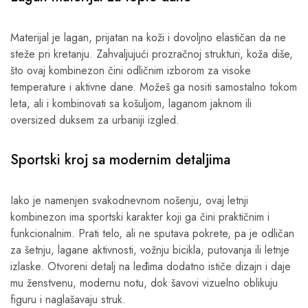
Materijal je lagan, prijatan na koži i dovoljno elastičan da ne
steže pri kretanju. Zahvaljujući prozračnoj strukturi, koža diše,
što ovaj kombinezon čini odličnim izborom za visoke
temperature i aktivne dane. Možeš ga nositi samostalno tokom
leta, ali i kombinovati sa košuljom, laganom jaknom ili
oversized duksem za urbaniji izgled.
Sportski kroj sa modernim detaljima
Iako je namenjen svakodnevnom nošenju, ovaj letnji
kombinezon ima sportski karakter koji ga čini praktičnim i
funkcionalnim. Prati telo, ali ne sputava pokrete, pa je odličan
za šetnju, lagane aktivnosti, vožnju bicikla, putovanja ili letnje
izlaske. Otvoreni detalj na leđima dodatno ističe dizajn i daje
mu ženstvenu, modernu notu, dok šavovi vizuelno oblikuju
figuru i naglašavaju struk.