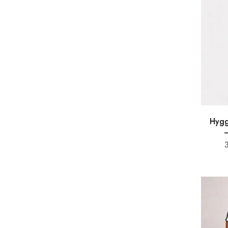
Hygg
–