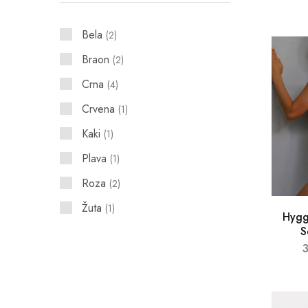
Pamučne Helanke
10
Bela
2
Helanke za Trudnice
6
Braon
2
Termo Helanke
25
Crna
4
Crvena
1
Kaki
1
Plava
1
Roza
2
Žuta
1
Hygg
S