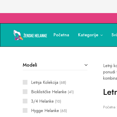
Početna
Kategorije
Sv
Ženske
Nudimo
Helanke
veliki
–
izbor
Besplatna
ženskih
Dostava
helanki
–
za
Povoljne
trening,
Modeli
Letnji 
Cene
fitnes,
–
jogu
ponudi 
Ženske
i
kombinac
Helanke
ostale
Letnja Kolekcija
aktivnosti.
68
Domaća
Let
proizvodnja
Biciklističke Helanke
41
i
uvoz.
3/4 Helanke
10
Besplatna
Početna
dostava!
Hygge Helanke
65
Poručite
danas!