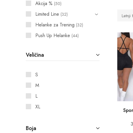
Akcija %
50
Limited Line
32
Letnji
Helanke za Trening
32
Push Up Helanke
44
Kožne Helanke
9
Veličina
Helanke Mokra Likra
20
Rebraste Helanke
28
S
Helanke sa Džepovima
22
M
Helanke Zvoncare
11
L
Klasične Helanke
27
XL
Sportski Kompleti
Spor
33
Letnji Kompleti
13
Boja
Sportski top
8