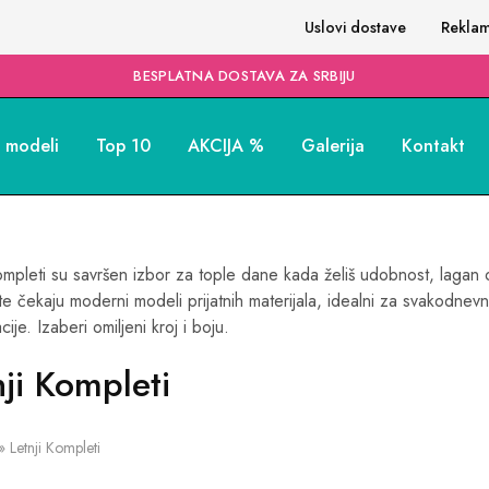
Uslovi dostave
Reklam
BESPLATNA DOSTAVA ZA SRBIJU
i modeli
Top 10
AKCIJA %
Galerija
Kontakt
kompleti su savršen izbor za tople dane kada želiš udobnost, lagan
te čekaju moderni modeli prijatnih materijala, idealni za svakodnev
ije. Izaberi omiljeni kroj i boju.
nji Kompleti
»
Letnji Kompleti