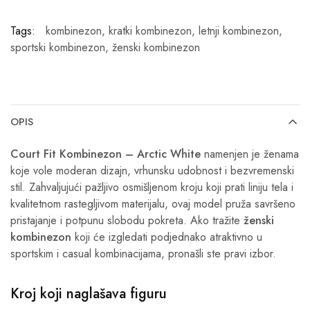
Tags:
kombinezon
,
kratki kombinezon
,
letnji kombinezon
,
sportski kombinezon
,
ženski kombinezon
OPIS
Court Fit Kombinezon – Arctic White
namenjen je ženama
koje vole moderan dizajn, vrhunsku udobnost i bezvremenski
stil. Zahvaljujući pažljivo osmišljenom kroju koji prati liniju tela i
kvalitetnom rastegljivom materijalu, ovaj model pruža savršeno
pristajanje i potpunu slobodu pokreta. Ako tražite
ženski
kombinezon
koji će izgledati podjednako atraktivno u
sportskim i casual kombinacijama, pronašli ste pravi izbor.
Kroj koji naglašava figuru