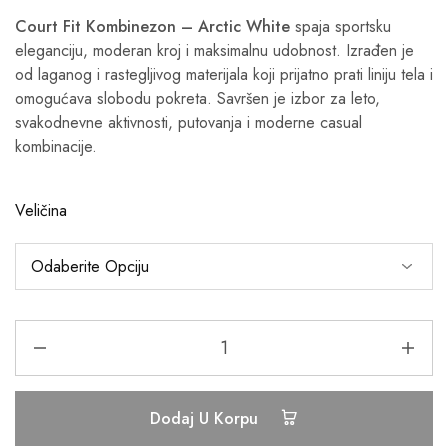
Court Fit Kombinezon – Arctic White
spaja sportsku
eleganciju, moderan kroj i maksimalnu udobnost. Izrađen je
od laganog i rastegljivog materijala koji prijatno prati liniju tela i
omogućava slobodu pokreta. Savršen je izbor za leto,
svakodnevne aktivnosti, putovanja i moderne casual
kombinacije.
Veličina
Dodaj U Korpu