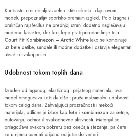
Kontrastni crni detalji vizuelno ističu siluetu i daju ovom
modelu prepoznatljiv sportsko-premium izgled. Polo kragna i
praktičan rajsferšlus na prednjoj strani dodatno naglašavaju
moderan karakter, dok kroj lepo prati prirodne linije tela.
Court Fit Kombinezon – Arctic White
lako se kombinuje
uz bele patike, sandale ili modne dodatke i ostavlja elegantan
utisak u svakoj prilici.
Udobnost tokom toplih dana
Izrađen od laganog, elastičnog i prijatnog materijala, ovaj
model omogućava koži da diše i pruža maksimalnu udobnost
tokom celog dana. Zahvaljujući prozračnosti i mekoći
materijala, odličan je izbor kao
letnji kombinezon
za šetnje,
putovanja, odmor ili svakodnevne aktivnosti. Materijal se
prilagođava svakom pokretu bez osećaja stezanja, pa ćete
se u njemu osećati prijatno od jutra do večeri.