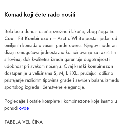
Komad koji ćete rado nositi
Bela boja donosi osećaj svežine i lakoće, zbog čega će
Court Fit Kombinezon – Arctic White
postati jedan od
omiljenih komada u vašem garderoberu. Njegov moderan
dizajn omogućava jednostavno kombinovanje sa različitim
stilovima, dok kvalitetna izrada garantuje dugotrajnost i
udobnost pri svakom nošenju. Ovaj
kratki kombinezon
dostupan je u veličinama
S, M, L i XL
, pružajući odlično
pristajanje različitim tipovima građe i savršen balans između
sportskog izgleda i ženstvene elegancije.
Pogledajte i ostale komplete i kombinezone koje imamo u
ponudi
ovde
TABELA VELIČINA