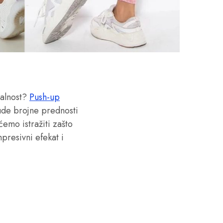
nalnost?
Push-up
ude brojne prednosti
emo istražiti zašto
presivni efekat i