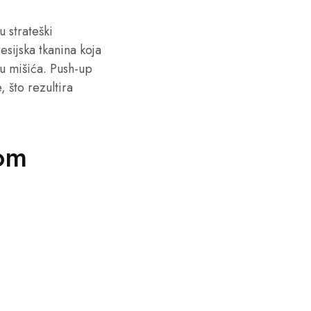
 strateški
esijska tkanina koja
ju mišića. Push-up
 što rezultira
tom