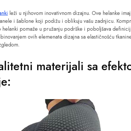
anki
leži u njihovom inovativnom dizajnu. Ove helanke imaju
anele i šablone koji podižu i oblikuju vašu zadnjicu. Kompr
p helanki pomaže u pružanju podrške i poboljšava definici
binovanjem ovih elemenata dizajna sa elastičnošću tkanine,
izgledom.
litetni materijali sa efek
je: