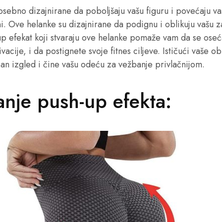
sebno dizajnirane da poboljšaju vašu figuru i povećaju 
ni. Ove helanke su dizajnirane da podignu i oblikuju vašu z
-up efekat koji stvaraju ove helanke pomaže vam da se ose
cije, i da postignete svoje fitnes ciljeve. Ističući vaše o
an izgled i čine vašu odeću za vežbanje privlačnijom.
nje push-up efekta: