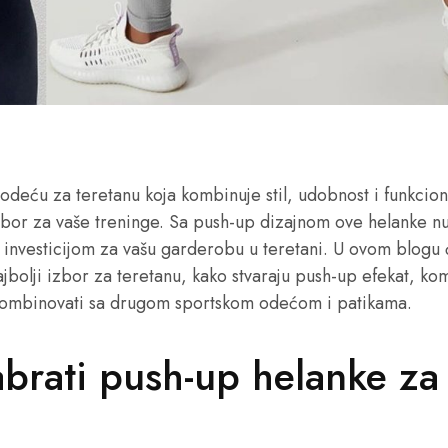
u odeću za teretanu koja kombinuje stil, udobnost i funkcio
zbor za vaše treninge. Sa push-up dizajnom ove helanke n
 investicijom za vašu garderobu u teretani. U ovom blogu ć
jbolji izbor za teretanu, kako stvaraju push-up efekat, kom
kombinovati sa drugom sportskom odećom i patikama.
brati push-up helanke za
?