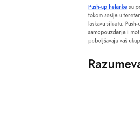
Push-up helanke
su po
tokom sesija u tereta
laskavu siluetu. Push
samopouzdanja i motiva
poboljšavaju vaš ukup
Razumeva