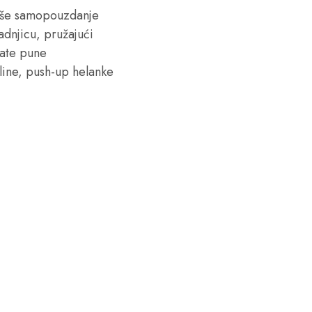
vaše samopouzdanje
adnjicu, pružajući
ćate pune
bline, push-up helanke