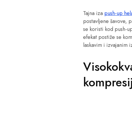
Tajna iza
push-up hel
postavljene šavove, p
se koristi kod push-u
efekat postiže se kom
laskavim i izvajanim 
Visokokva
kompresi