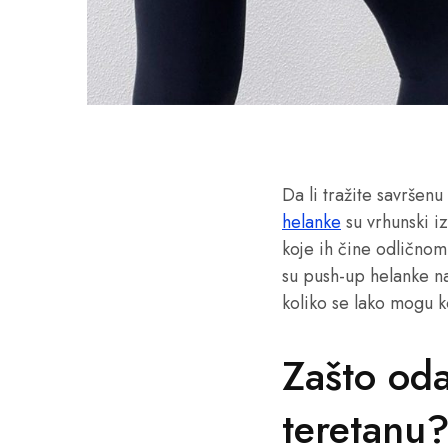
Da li tražite savršen
helanke
su vrhunski i
koje ih čine odličnom
su push-up helanke na
koliko se lako mogu 
Zašto oda
teretanu