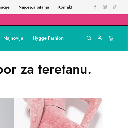
acije
Najčešća pitanja
Kontakt
Najnovije
Hygge Fashion
bor za teretanu.