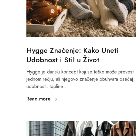
Hygge Značenje: Kako Uneti
Udobnost i Stil u Život
Hygge je danski koncept koji se teško može prevesti
jednom rečju, ali njegovo značenje obuhvata osećaj
udobnosti, topline…
Read more