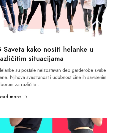
5 Saveta kako nositi helanke u
različitim situacijama
elanke su postale neizostavan deo garderobe svake
ene. Njihova svestranost i udobnost čine ih savršenim
zborom za različite…
ead more