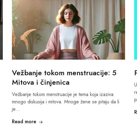
Vežbanje tokom menstruacije: 5
Mitova i činjenica
U
r
Vežbanje tokom menstruacije je tema koja izaziva
p
mnogo diskusija i mitova. Mnoge žene se pitaju da li
je…
R
Read more