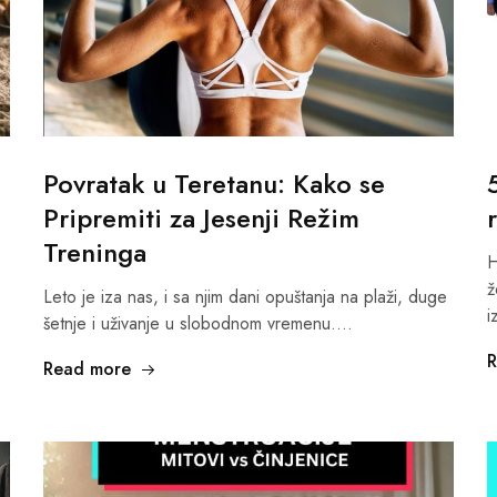
Povratak u Teretanu: Kako se
Pripremiti za Jesenji Režim
Treninga
H
ž
Leto je iza nas, i sa njim dani opuštanja na plaži, duge
i
šetnje i uživanje u slobodnom vremenu.…
R
Read more