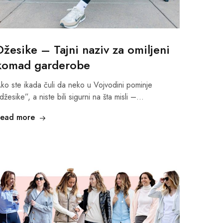
Džesike – Tajni naziv za omiljeni
komad garderobe
ko ste ikada čuli da neko u Vojvodini pominje
džesike”, a niste bili sigurni na šta misli –…
ead more