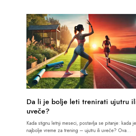
Da li je bolje leti trenirati ujutru il
uveče?
Kada stignu letnji meseci, postavlja se pitanje: kada j
najbolje vreme za trening – ujutru ili uveče? Ova…