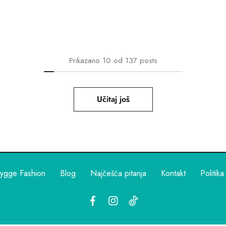
Prikazano
10
od
137
posts
Učitaj još
ygge Fashion
Blog
Najčešća pitanja
Kontakt
Politika