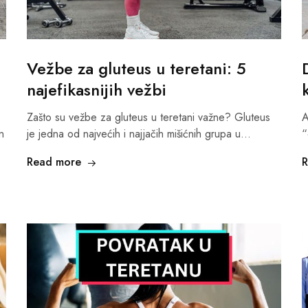
Vežbe za gluteus u teretani: 5
najefikasnijih vežbi
Zašto su vežbe za gluteus u teretani važne? Gluteus
A
n
je jedna od najvećih i najjačih mišićnih grupa u…
“
Read more
R