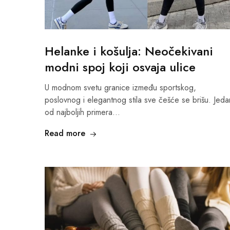
Helanke i košulja: Neočekivani
modni spoj koji osvaja ulice
U modnom svetu granice između sportskog,
poslovnog i elegantnog stila sve češće se brišu. Jeda
od najboljih primera…
Read more