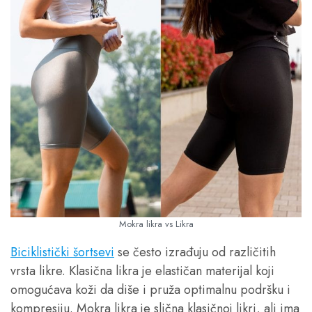
Mokra likra vs Likra
Biciklistički šortsevi
se često izrađuju od različitih
vrsta likre. Klasična likra je elastičan materijal koji
omogućava koži da diše i pruža optimalnu podršku i
kompresiju. Mokra likra je slična klasičnoj likri, ali ima