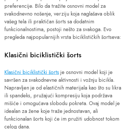
preferencije. Bilo da tražite osnovni model za
svakodnevno nošenje, verziju koja naglašava oblik
vašeg tela ili praktičan šorts sa dodatnim
funkcionalnostima, postoji nešto za svakoga. Evo
pregleda najpopularnijih vrsta biciklističkih šortseva:
Klasični biciklistički šorts
Klasični biciklistički šorts
je osnovni model koji je
savršen za svakodnevne aktivnosti i vožnju bicikla.
Napravljen je od elastičnih materijala kao što su likra
ili spandeks, pružajući kompresiju koja podržava
mišiće i omogućava slobodu pokreta. Ovaj model je
idealan za žene koje traže jednostavan, ali
funkcionalan šorts koji će im pružiti udobnost tokom
celog dana.