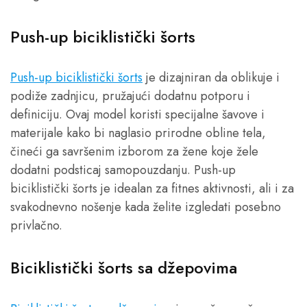
Push-up biciklistički šorts
Push-up biciklistički šorts
je dizajniran da oblikuje i
podiže zadnjicu, pružajući dodatnu potporu i
definiciju. Ovaj model koristi specijalne šavove i
materijale kako bi naglasio prirodne obline tela,
čineći ga savršenim izborom za žene koje žele
dodatni podsticaj samopouzdanju. Push-up
biciklistički šorts je idealan za fitnes aktivnosti, ali i za
svakodnevno nošenje kada želite izgledati posebno
privlačno.
Biciklistički šorts sa džepovima