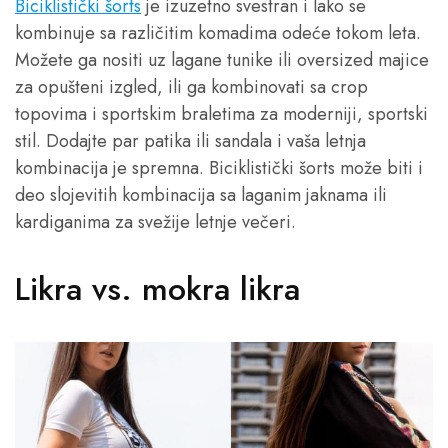
Biciklistički šorts
je izuzetno svestran i lako se
kombinuje sa različitim komadima odeće tokom leta.
Možete ga nositi uz lagane tunike ili oversized majice
za opušteni izgled, ili ga kombinovati sa crop
topovima i sportskim braletima za moderniji, sportski
stil. Dodajte par patika ili sandala i vaša letnja
kombinacija je spremna. Biciklistički šorts može biti i
deo slojevitih kombinacija sa laganim jaknama ili
kardiganima za svežije letnje večeri.
Likra vs. mokra likra