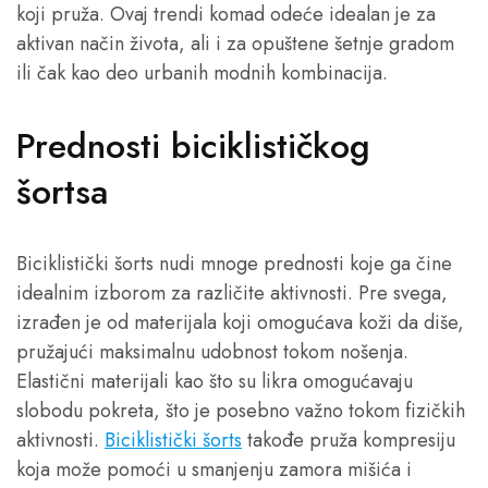
koji pruža. Ovaj trendi komad odeće idealan je za
aktivan način života, ali i za opuštene šetnje gradom
ili čak kao deo urbanih modnih kombinacija.
Prednosti biciklističkog
šortsa
Biciklistički šorts nudi mnoge prednosti koje ga čine
idealnim izborom za različite aktivnosti. Pre svega,
izrađen je od materijala koji omogućava koži da diše,
pružajući maksimalnu udobnost tokom nošenja.
Elastični materijali kao što su likra omogućavaju
slobodu pokreta, što je posebno važno tokom fizičkih
aktivnosti.
Biciklistički šorts
takođe pruža kompresiju
koja može pomoći u smanjenju zamora mišića i