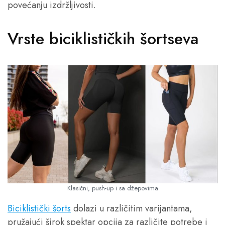
povećanju izdržljivosti.
Vrste biciklističkih šortseva
Klasični, push-up i sa džepovima
Biciklistički šorts
dolazi u različitim varijantama,
pružajući širok spektar opcija za različite potrebe i