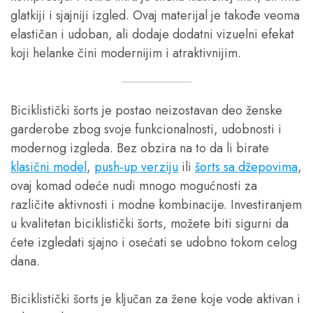
glatkiji i sjajniji izgled. Ovaj materijal je takođe veoma
elastičan i udoban, ali dodaje dodatni vizuelni efekat
koji helanke čini modernijim i atraktivnijim.
Biciklistički šorts je postao neizostavan deo ženske
garderobe zbog svoje funkcionalnosti, udobnosti i
modernog izgleda. Bez obzira na to da li birate
klasični model
,
push-up verziju
ili
šorts sa džepovima
,
ovaj komad odeće nudi mnogo mogućnosti za
različite aktivnosti i modne kombinacije. Investiranjem
u kvalitetan biciklistički šorts, možete biti sigurni da
ćete izgledati sjajno i osećati se udobno tokom celog
dana.
Biciklistički šorts je ključan za žene koje vode aktivan i