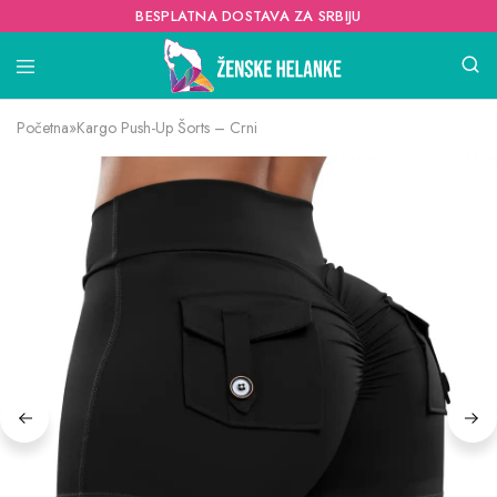
BESPLATNA DOSTAVA ZA SRBIJU
Početna
»
Kargo Push-Up Šorts – Crni