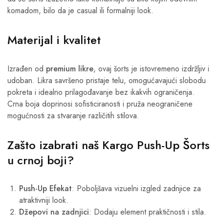
komadom, bilo da je casual ili formalniji look.
Materijal i kvalitet
Izrađen od
premium likre
, ovaj šorts je istovremeno izdržljiv i
udoban. Likra savršeno pristaje telu, omogućavajući slobodu
pokreta i idealno prilagođavanje bez ikakvih ograničenja.
Crna boja doprinosi sofisticiranosti i pruža neograničene
mogućnosti za stvaranje različitih stilova.
Zašto izabrati naš Kargo Push-Up Šorts
u crnoj boji?
Push-Up Efekat
: Poboljšava vizuelni izgled zadnjice za
atraktivniji look.
Džepovi na zadnjici
: Dodaju element praktičnosti i stila.