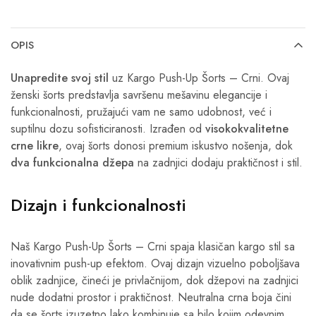
OPIS
Unapredite svoj stil
uz Kargo Push-Up Šorts – Crni. Ovaj
ženski šorts predstavlja savršenu mešavinu elegancije i
funkcionalnosti, pružajući vam ne samo udobnost, već i
suptilnu dozu sofisticiranosti. Izrađen od
visokokvalitetne
crne likre
, ovaj šorts donosi premium iskustvo nošenja, dok
dva funkcionalna džepa
na zadnjici dodaju praktičnost i stil.
Dizajn i funkcionalnosti
Naš Kargo Push-Up Šorts – Crni spaja klasičan kargo stil sa
inovativnim push-up efektom. Ovaj dizajn vizuelno poboljšava
oblik zadnjice, čineći je privlačnijom, dok džepovi na zadnjici
nude dodatni prostor i praktičnost. Neutralna crna boja čini
da se šorts izuzetno lako kombinuje sa bilo kojim odevnim