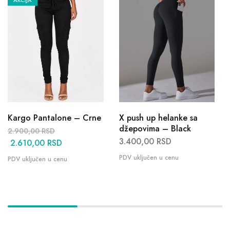
AKCIJA
Kargo Pantalone – Crne
X push up helanke sa
džepovima – Black
2.900,00
RSD
3.400,00
RSD
2.610,00
RSD