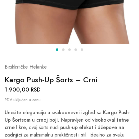
Biciklističke Helanke
Kargo Push-Up Šorts – Crni
1.900,00
RSD
Unesite eleganciju u svakodnevni izgled
sa
Kargo Push-
Up Šortsom u crnoj boji
. Napravljen od
visokokvalitetne
crne likre
, ovaj šorts nudi
push-up efekat
i
džepove na
zadnjici
za maksimalnu praktičnost i stil. Idealno za svaku