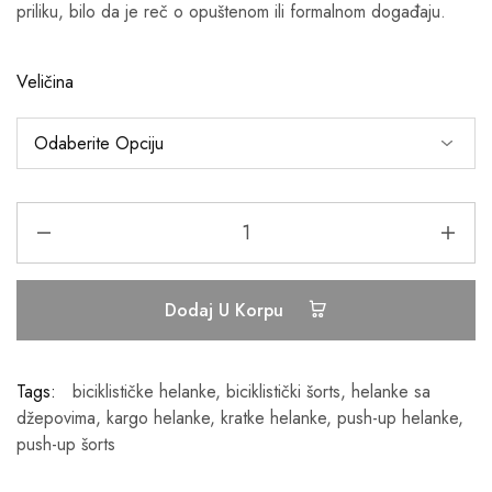
priliku, bilo da je reč o opuštenom ili formalnom događaju.
Veličina
Dodaj U Korpu
Tags:
biciklističke helanke
,
biciklistički šorts
,
helanke sa
džepovima
,
kargo helanke
,
kratke helanke
,
push-up helanke
,
push-up šorts