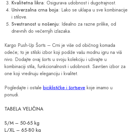
Kvalitetna likra
: Osigurava udobnost i dugotrajnost.
Univerzalna crna boja
: Lako se uklapa u sve kombinacije
i stilove.
Svestranost u nošenju
: Idealno za razne prilike, od
dnevnih do večernjih izlazaka.
Kargo Push-Up Šorts – Crni je više od običnog komada
odeće; to je stilski izbor koji podiže vašu modnu igru na viši
nivo. Dodajte ovaj šorts u svoju kolekciju i uživajte u
kombinaciji stila, funkcionalnosti i udobnosti. Savršen izbor za
one koji vrednuju eleganciju i kvalitet.
Pogledajte i ostale
biciklističke i šortseve
koje imamo u
ponudi.
TABELA VELIČINA
S/M – 50-65 kg
L/XL – 65-80 kg