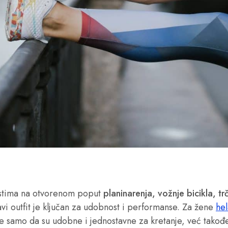
ostima na otvorenom poput
planinarenja, vožnje bicikla, trč
avi outfit je ključan za udobnost i performanse. Za žene
he
Ne samo da su udobne i jednostavne za kretanje, već takođ