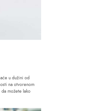
raće u dužini od
vnosti na otvorenom
ko da možete lako