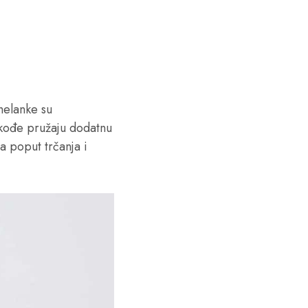
helanke su
akođe pružaju dodatnu
a poput trčanja i