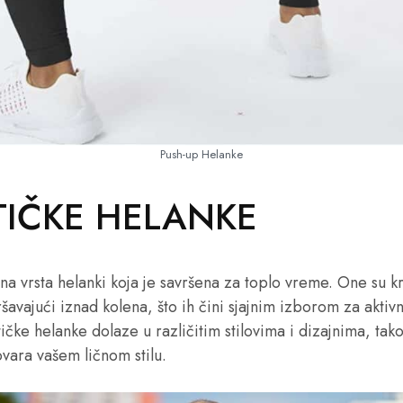
Push-up Helanke
STIČKE HELANKE
dna vrsta helanki koja je savršena za toplo vreme. One su k
ršavajući iznad kolena, što ih čini sjajnim izborom za akti
stičke helanke dolaze u različitim stilovima i dizajnima, ta
vara vašem ličnom stilu.