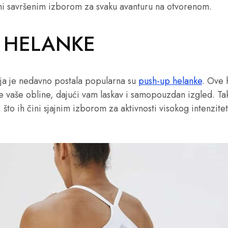
ini savršenim izborom za svaku avanturu na otvorenom.
 HELANKE
oja je nedavno postala popularna su
push-up helanke
. Ove 
se vaše obline, dajući vam laskav i samopouzdan izgled. T
što ih čini sjajnim izborom za aktivnosti visokog intenzitet