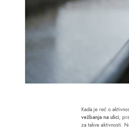
Kada je reč o aktivn
vežbanja na ulici
, pr
za takve aktivnosti. 