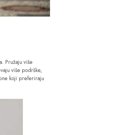
a. Pružaju više
evaju više podrške,
one koji preferiraju