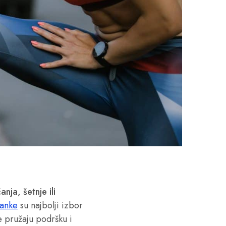
anja, šetnje ili
lanke
su najbolji izbor
e pružaju podršku i