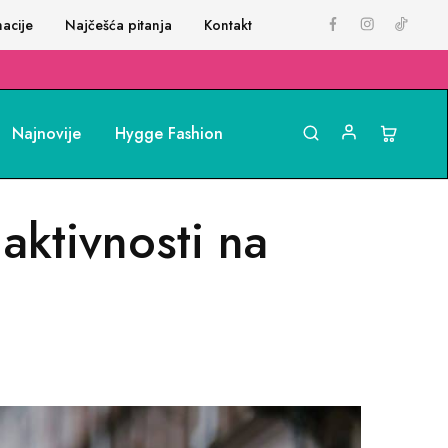
acije
Najčešća pitanja
Kontakt
Najnovije
Hygge Fashion
 aktivnosti na