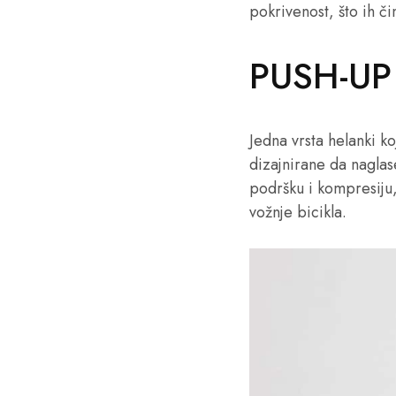
pokrivenost, što ih č
PUSH-UP
Jedna vrsta helanki k
dizajnirane da nagla
podršku i kompresiju, 
vožnje bicikla.