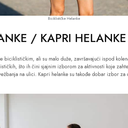
Biciklističke Helanke
ANKE / KAPRI HELANKE
e biciklističkim, ali su malo duže, završavajući ispod kolen
ističkih, što ih čini sjajnim izborom za aktivnosti koje zaht
vežbanja na ulici. Kapri helanke su takođe dobar izbor za 