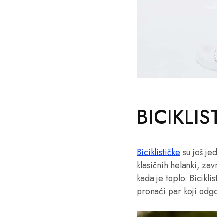
BICIKLI
Biciklističke
su još je
klasičnih helanki, zav
kada je toplo. Bicikli
pronaći par koji odgo