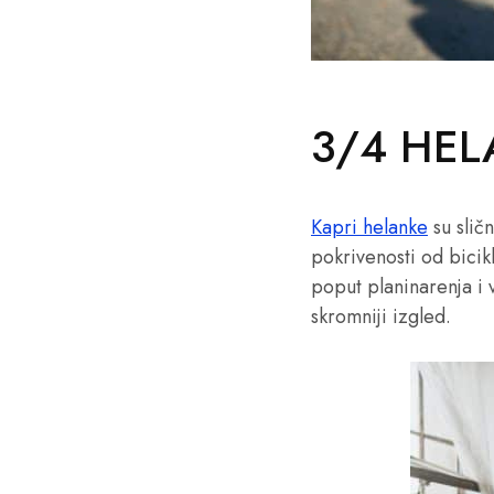
3/4 HEL
Kapri helanke
su sličn
pokrivenosti od bicikl
poput planinarenja i 
skromniji izgled.