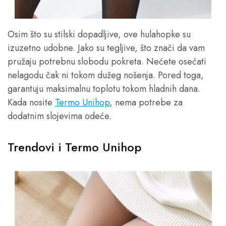
Osim što su stilski dopadljive, ove hulahopke su
izuzetno udobne. Jako su tegljive, što znači da vam
pružaju potrebnu slobodu pokreta. Nećete osećati
nelagodu čak ni tokom dužeg nošenja. Pored toga,
garantuju maksimalnu toplotu tokom hladnih dana.
Kada nosite
Termo Unihop
, nema potrebe za
dodatnim slojevima odeće.
Trendovi i Termo Unihop