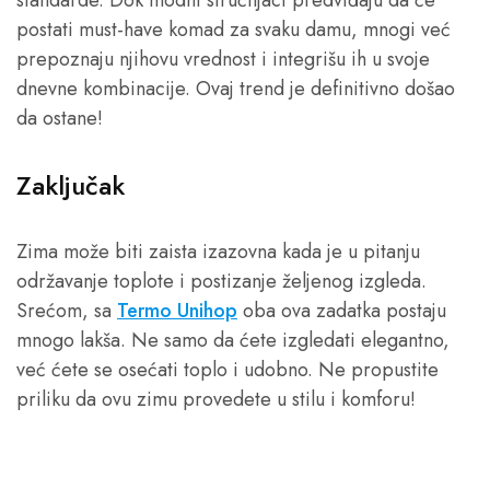
standarde. Dok modni stručnjaci predviđaju da će
postati must-have komad za svaku damu, mnogi već
prepoznaju njihovu vrednost i integrišu ih u svoje
dnevne kombinacije. Ovaj trend je definitivno došao
da ostane!
Zaključak
Zima može biti zaista izazovna kada je u pitanju
održavanje toplote i postizanje željenog izgleda.
Srećom, sa
Termo Unihop
oba ova zadatka postaju
mnogo lakša. Ne samo da ćete izgledati elegantno,
već ćete se osećati toplo i udobno. Ne propustite
priliku da ovu zimu provedete u stilu i komforu!