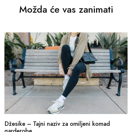
Možda će vas zanimati
Džesike – Tajni naziv za omiljeni komad
garderobe