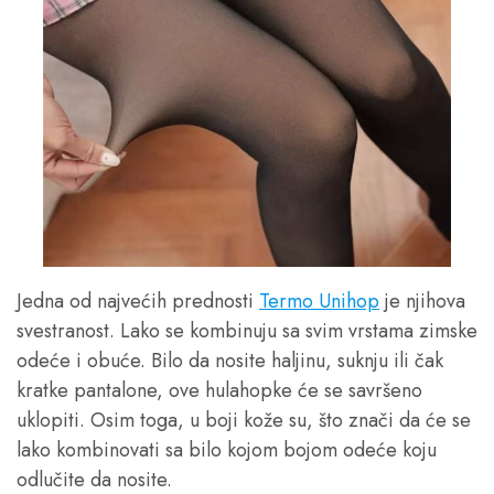
Jedna od najvećih prednosti
Termo Unihop
je njihova
svestranost. Lako se kombinuju sa svim vrstama zimske
odeće i obuće. Bilo da nosite haljinu, suknju ili čak
kratke pantalone, ove hulahopke će se savršeno
uklopiti. Osim toga, u boji kože su, što znači da će se
lako kombinovati sa bilo kojom bojom odeće koju
odlučite da nosite.