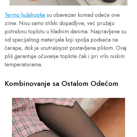
Termo hulahopke
su obavezan komad odeće ove
zime. Nisu samo stilski dopadljive, već pružaju
potrebnu toplotu u hladnim danima. Napravljene su
od specijalnog materijala koji spolja podseća na
čarape, dok je unutrašnjost postavljena plišom. Ovaj
pliš garantuje očuvanje toplote čak i pri vrlo niskim
temperaturama.
Kombinovanje sa Ostalom Odećom