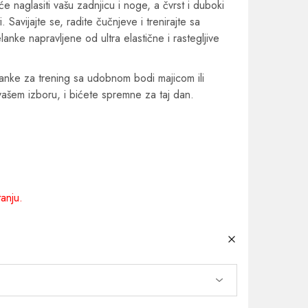
naglasiti vašu zadnjicu i noge, a čvrst i duboki
 Savijajte se, radite čučnjeve i trenirajte sa
nke napravljene od ultra elastične i rastegljive
anke za trening sa udobnom bodi majicom ili
ašem izboru, i bićete spremne za taj dan.
anju.