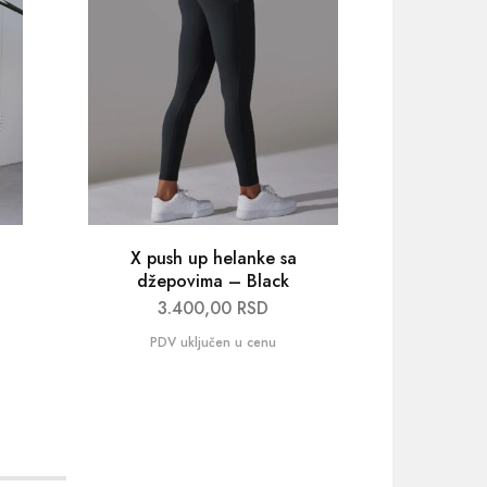
X push up helanke sa
Hygge 
džepovima – Black
3.400,00
RSD
3