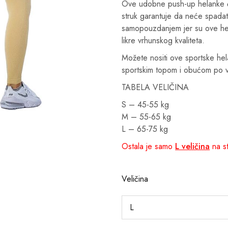
Ove udobne push-up helanke će 
struk garantuje da neće spadati.
samopouzdanjem jer su ove hela
likre vrhunskog kvaliteta.
Možete nositi ove sportske hel
sportskim topom i obućom po v
TABELA VELIČINA
S – 45-55 kg
M – 55-65 kg
L – 65-75 kg
Ostala je samo
L veličina
na st
Veličina