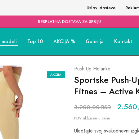
Uslovi dostave
Reklam
BESPLATNA DOSTAVA ZA SRBIJU
i modeli
Top 10
AKCIJA %
Galerija
Kontakt
Push Up Helanke
AKCIJA
Sportske Push-U
Fitnes – Active 
2.560
3.200,00
RSD
Ulepšajte svoj svakodnevni izgl