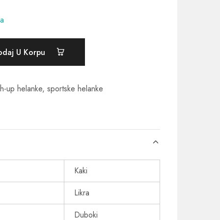
ma
odaj U Korpu
h-up helanke
,
sportske helanke
Kaki
Likra
Duboki