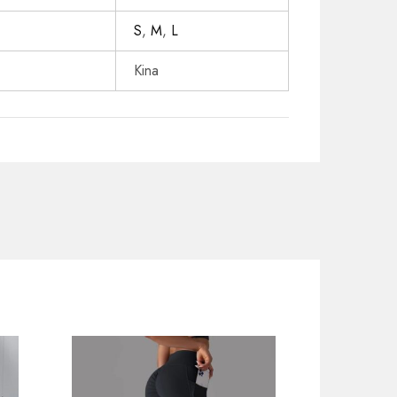
S
,
M
,
L
Kina