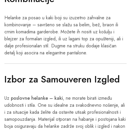
Helanke za posao u kaki boji su izuzetno zahvalne za
kombinovanje – savršeno se slažu sa belim, bež, braon ili
crnim komadima garderobe. Možete ih nositi uz košulju i
blejzer za formalan izgled, ili uz lagani top za opušteniji, ali i
dalje profesionalan stil. Dugme na struku dodaje klasičan
detalj koji asocira na elegantne pantalone.
Izbor za Samouveren Izgled
Uz
poslovne helanke – kaki
, ne morate birati između
udobnosti i stila. One su idealne za svakodnevno nošenje, ali
i za situacije kada želite da ostavite utisak profesionalnosti i
samopouzdanja. Materijal otporan na habanje i postojana kaki
boja osiguravaju da helanke zadrže svoj oblik i izgled i nakon