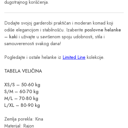
dugotrajnog korišćenja.
Dodajte svojoj garderobi praktičan i moderan komad koji
odiše elegancijom i stabilnošću. Izaberite
poslovne helanke
– kaki
i uživajte u savršenom spoju udobnosti, stila i
samouverenosti svakog dana!
Pogledajte i ostale helanke iz
Limited Line
kolekcije.
TABELA VELIČINA
XS/S – 50-60 kg
S/M – 60-70 kg
M/L – 70-80 kg
L/XL – 80-90 kg
Zemlja porekla: Kina
Materijal: Rajon