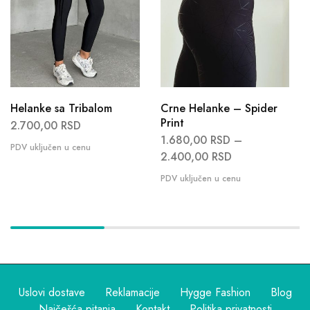
Helanke sa Tribalom
Crne Helanke – Spider
Print
2.700,00
RSD
1.680,00
RSD
–
2.400,00
RSD
Uslovi dostave
Reklamacije
Hygge Fashion
Blog
Najčešća pitanja
Kontakt
Politika privatnosti