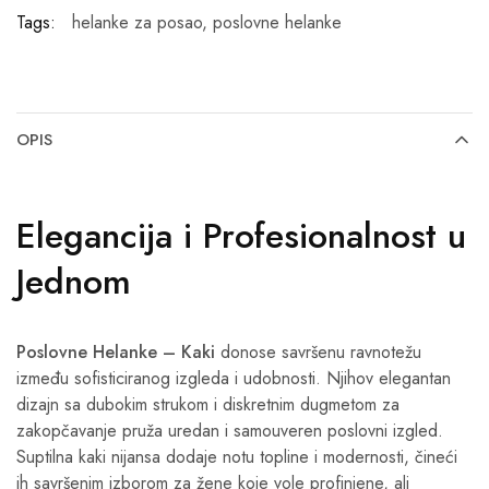
Tags:
helanke za posao
,
poslovne helanke
OPIS
Elegancija i Profesionalnost u
Jednom
Poslovne Helanke – Kaki
donose savršenu ravnotežu
između sofisticiranog izgleda i udobnosti. Njihov elegantan
dizajn sa dubokim strukom i diskretnim dugmetom za
zakopčavanje pruža uredan i samouveren poslovni izgled.
Suptilna kaki nijansa dodaje notu topline i modernosti, čineći
ih savršenim izborom za žene koje vole profinjene, ali