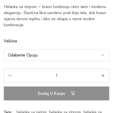
Helanke sa stopom – braon kombinuju retro šarm i modernu
eleganciju. Elastična likra savršeno prati liniju tela, dok braon
nijansa donosi toplinu i lako se uklapa u razne modne
kombinacije.
Veličina
Dodaj U Korpu
Tags:
helanke sa petom
,
helanke sa stopom
,
helanke sa