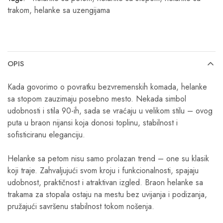
trakom
,
helanke sa uzengijama
OPIS
Kada govorimo o povratku bezvremenskih komada, helanke
sa stopom zauzimaju posebno mesto. Nekada simbol
udobnosti i stila 90-ih, sada se vraćaju u velikom stilu – ovog
puta u braon nijansi koja donosi toplinu, stabilnost i
sofisticiranu eleganciju.
Helanke sa petom nisu samo prolazan trend – one su klasik
koji traje. Zahvaljujući svom kroju i funkcionalnosti, spajaju
udobnost, praktičnost i atraktivan izgled. Braon helanke sa
trakama za stopala ostaju na mestu bez uvijanja i podizanja,
pružajući savršenu stabilnost tokom nošenja.