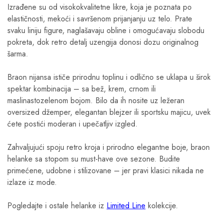
Izrađene su od visokokvalitetne likre, koja je poznata po
elastičnosti, mekoći i savršenom prijanjanju uz telo. Prate
svaku liniju figure, naglašavaju obline i omogućavaju slobodu
pokreta, dok retro detalj uzengija donosi dozu originalnog
šarma.
Braon nijansa ističe prirodnu toplinu i odlično se uklapa u širok
spektar kombinacija – sa bež, krem, crnom ili
maslinastozelenom bojom. Bilo da ih nosite uz ležeran
oversized džemper, elegantan blejzer ili sportsku majicu, uvek
ćete postići moderan i upečatljiv izgled.
Zahvaljujući spoju retro kroja i prirodno elegantne boje, braon
helanke sa stopom su must-have ove sezone. Budite
primećene, udobne i stilizovane – jer pravi klasici nikada ne
izlaze iz mode.
Pogledajte i ostale helanke iz
Limited Line
kolekcije.