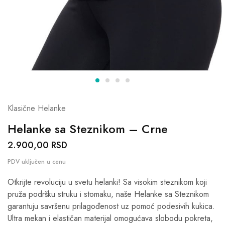
Klasične Helanke
Helanke sa Steznikom – Crne
2.900,00
RSD
Otkrijte revoluciju u svetu helanki! Sa visokim steznikom koji
pruža podršku struku i stomaku, naše Helanke sa Steznikom
garantuju savršenu prilagođenost uz pomoć podesivih kukica.
Ultra mekan i elastičan materijal omogućava slobodu pokreta,