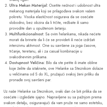
Ultra Mekan Materijal:
Osetite nežnost i udobnost ultra
mekanog materijala koji se prilagođava svakom vašem
pokretu. Visoka elastičnost osigurava da se osećate
slobodno, bez obzira da li trčite, vežbate ili samo
provodite dan u opuštenom šetanju.
Multifunkcionalnost:
Sa ovim helankama, nikada nećete
morati da brinete da li će se provideti ili neće izdržati
intenzivnu aktivnost. One su savršene za joga časove,
trčanje, teretanu, ali i za casual kombinacije u
svakodnevnim prilikama.
Dostupnost Veličina:
Bilo da ste petite ili imate obline
koje želite da istaknete, ove Helanke sa Steznikom dolaze
u veličinama od S do XL, pružajući svakoj ženi priliku da
pronađe svoj savršeni par.
Uz naše Helanke sa Steznikom, svaki dan će biti prilika da se
osećate i izgledate sjajno. Napravljene su sa pažnjom prema
svakom detalju, osiguravajući da vam pruže ne samo estetsku,