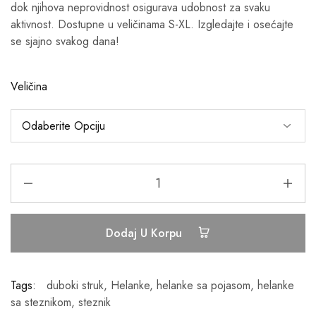
dok njihova neprovidnost osigurava udobnost za svaku
aktivnost. Dostupne u veličinama S-XL. Izgledajte i osećajte
se sjajno svakog dana!
Veličina
Dodaj U Korpu
Tags:
duboki struk
,
Helanke
,
helanke sa pojasom
,
helanke
sa steznikom
,
steznik