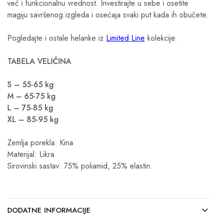
već i funkcionalnu vrednost. Investirajte u sebe i osetite
magiju savršenog izgleda i osećaja svaki put kada ih obučete.
Pogledajte i ostale helanke iz
Limited Line
kolekcije.
TABELA VELIČINA
S – 55-65 kg
M – 65-75 kg
L – 75-85 kg
XL – 85-95 kg
Zemlja porekla: Kina
Materijal: Likra
Sirovinski sastav: 75% poliamid, 25% elastin.
DODATNE INFORMACIJE