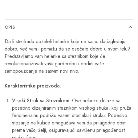
OPIS
Da li ste ikada poželeli helanke koje ne samo da izgledaju
dobro, već vam i pomažu da se osećate dobro u svom telu?
Predstavljamo vam helanke sa steznikom koje će
revolucionarizovati vašu garderobu i podići vaše
samopouzdanje na sasvim novi nivo.
Karakteristike proizvoda:
Visoki Struk sa Steznikom:
Ove helanke dolaze sa
posebno dizajniranim steznikom visokog struka, koji pruža
fenomenalnu podršku vašem stomaku i struku. Podesivo
stezanje na kukice omogućava vam da prilagodite obim
prema vašoj želji, osiguravajući savršenu prilagođenost
svakoj figuri.