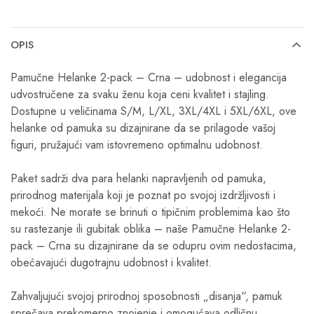
OPIS
Pamučne Helanke 2-pack – Crna – udobnost i elegancija
udvostručene za svaku ženu koja ceni kvalitet i stajling.
Dostupne u veličinama S/M, L/XL, 3XL/4XL i 5XL/6XL, ove
helanke od pamuka su dizajnirane da se prilagode vašoj
figuri, pružajući vam istovremeno optimalnu udobnost.
Paket sadrži dva para helanki napravljenih od pamuka,
prirodnog materijala koji je poznat po svojoj izdržljivosti i
mekoći. Ne morate se brinuti o tipičnim problemima kao što
su rastezanje ili gubitak oblika – naše Pamučne Helanke 2-
pack – Crna su dizajnirane da se odupru ovim nedostacima,
obećavajući dugotrajnu udobnost i kvalitet.
Zahvaljujući svojoj prirodnoj sposobnosti „disanja“, pamuk
sprečava prekomerno znojenje i omogućava odličnu