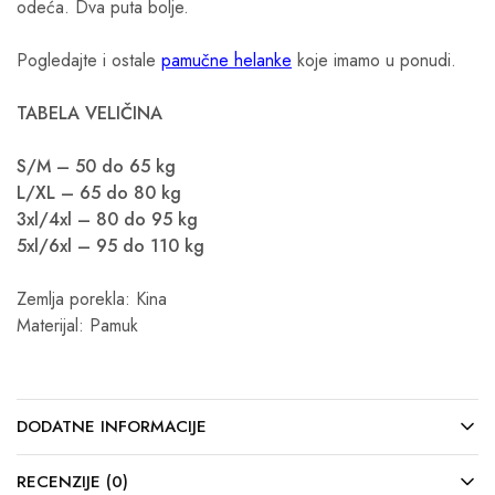
odeća. Dva puta bolje.
Pogledajte i ostale
pamučne helanke
koje imamo u ponudi.
TABELA VELIČINA
S/M – 50 do 65 kg
L/XL – 65 do 80 kg
3xl/4xl – 80 do 95 kg
5xl/6xl – 95 do 110 kg
Zemlja porekla: Kina
Materijal: Pamuk
DODATNE INFORMACIJE
RECENZIJE (0)