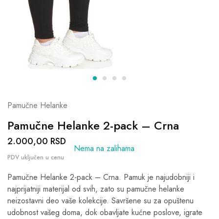
Pamučne Helanke
Pamučne Helanke 2-pack – Crna
2.000,00
RSD
Nema na zalihama
Pamučne Helanke 2-pack – Crna. Pamuk je najudobniji i
najprijatniji materijal od svih, zato su pamučne helanke
neizostavni deo vaše kolekcije. Savršene su za opuštenu
udobnost vašeg doma, dok obavljate kućne poslove, igrate