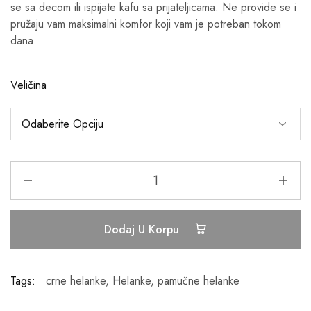
se sa decom ili ispijate kafu sa prijateljicama. Ne provide se i
pružaju vam maksimalni komfor koji vam je potreban tokom
dana.
Veličina
Dodaj U Korpu
Tags:
crne helanke
,
Helanke
,
pamučne helanke