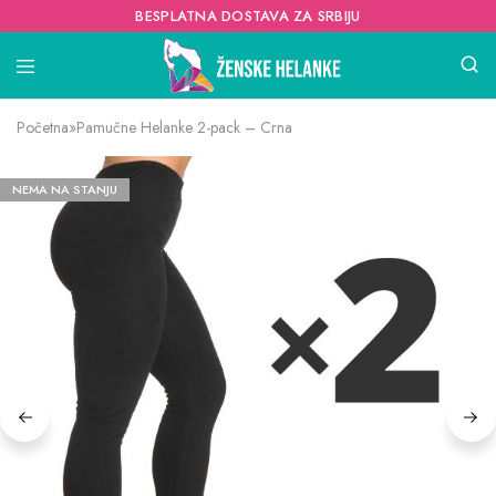
BESPLATNA DOSTAVA ZA SRBIJU
Početna
»
Pamučne Helanke 2-pack – Crna
NEMA NA STANJU