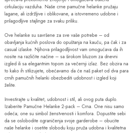
cirkulaciju vazduha. Naše crne pamučne helanke pružaju
lagane, ali izdržljive i oblikovane, a istovremeno udobne i
prilagodljive stajlinge za svaku priliku.
Ove helanke su savršene za sve vaše potrebe – od
obavljanja kućnih poslova do opuštanja na kauču, pa čak i za
casual izlaske. Njihova prilagodljivost vam omogućava da ih
nosite na različite načine – sa širokom bluzom za dnevni
izgled ili sa elegantnim topom za večernji izlaz. Bez obzira na
to kako ih stilizujete, obećavamo da će naš paket od dva para
crnih pamučnih helanki obezbediti udobnost i izgled koji
želite.
Investirajte u kvalitet, udobnost i stil, ali ovog puta duplo.
Izaberite Pamučne Helanke 2-pack – Crna. One nisu samo
odeća; one su simbol ženstvenosti i komfora. Dopustite sebi
da se oslobodite ograničenja svoje garderobe – obucite
naše helanke i osetite slobodu koju pruža udobna i kvalitetna