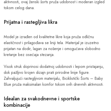
aktivnosti, ovaj ženski šorts pruža udobnost i moderan izgled
tokom celog dana.
Prijatna i rastegljiva likra
Model je izrađen od kvalitetne likre koja pruža odličnu
elastičnost i prilagođava se liniji tela. Materijal je izuzetno
prijatan na dodir, lagan za nošenje i omogućava slobodno
kretanje bez osećaja stezanja.
Visok struk doprinosi dodatnoj udobnosti i lepom pristajanju,
dok pažljivo krojen dizajn prati prirodne linije figure.
Zahvaljujući rastegljivom materijalu, Biciklistički Šorts – Baby
Blue pruža maksimalan komfor tokom svih dnevnih aktivnosti.
Idealan za svakodnevne i sportske
kombinacije