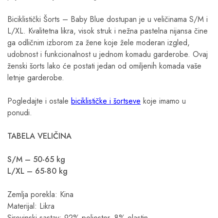
Biciklistički Šorts – Baby Blue dostupan je u veličinama S/M i
L/XL. Kvalitetna likra, visok struk i nežna pastelna nijansa čine
ga odličnim izborom za žene koje žele moderan izgled,
udobnost i funkcionalnost u jednom komadu garderobe. Ovaj
ženski šorts lako će postati jedan od omiljenih komada vaše
letnje garderobe.
Pogledajte i ostale
biciklističke i šortseve
koje imamo u
ponudi.
TABELA VELIČINA
S/M – 50-65 kg
L/XL – 65-80 kg
Zemlja porekla: Kina
Materijal: Likra
Sirovinski sastav: 92% poliester, 8% elastin.