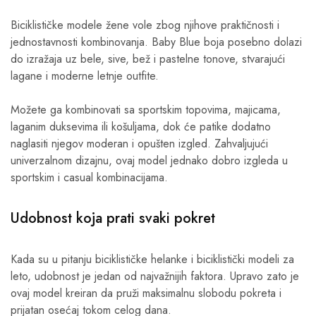
Biciklističke modele žene vole zbog njihove praktičnosti i
jednostavnosti kombinovanja. Baby Blue boja posebno dolazi
do izražaja uz bele, sive, bež i pastelne tonove, stvarajući
lagane i moderne letnje outfite.
Možete ga kombinovati sa sportskim topovima, majicama,
laganim duksevima ili košuljama, dok će patike dodatno
naglasiti njegov moderan i opušten izgled. Zahvaljujući
univerzalnom dizajnu, ovaj model jednako dobro izgleda u
sportskim i casual kombinacijama.
Udobnost koja prati svaki pokret
Kada su u pitanju biciklističke helanke i biciklistički modeli za
leto, udobnost je jedan od najvažnijih faktora. Upravo zato je
ovaj model kreiran da pruži maksimalnu slobodu pokreta i
prijatan osećaj tokom celog dana.