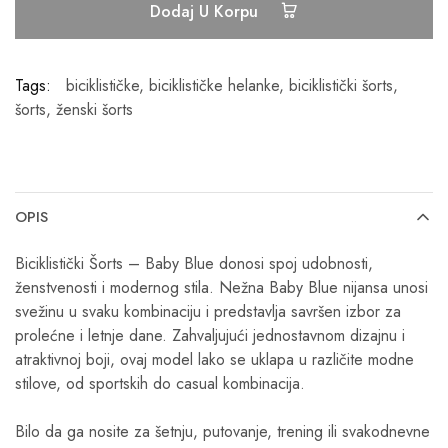
Dodaj U Korpu
Tags:
biciklističke
,
biciklističke helanke
,
biciklistički šorts
,
šorts
,
ženski šorts
OPIS
Biciklistički Šorts – Baby Blue donosi spoj udobnosti,
ženstvenosti i modernog stila. Nežna Baby Blue nijansa unosi
svežinu u svaku kombinaciju i predstavlja savršen izbor za
prolećne i letnje dane. Zahvaljujući jednostavnom dizajnu i
atraktivnoj boji, ovaj model lako se uklapa u različite modne
stilove, od sportskih do casual kombinacija.
Bilo da ga nosite za šetnju, putovanje, trening ili svakodnevne