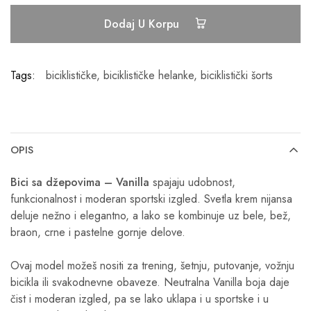
Dodaj U Korpu
Tags:
biciklističke
,
biciklističke helanke
,
biciklistički šorts
OPIS
Bici sa džepovima – Vanilla
spajaju udobnost,
funkcionalnost i moderan sportski izgled. Svetla krem nijansa
deluje nežno i elegantno, a lako se kombinuje uz bele, bež,
braon, crne i pastelne gornje delove.
Ovaj model možeš nositi za trening, šetnju, putovanje, vožnju
bicikla ili svakodnevne obaveze. Neutralna Vanilla boja daje
čist i moderan izgled, pa se lako uklapa i u sportske i u