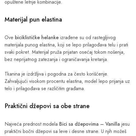
opuštene letnje kombinacije.
Materijal pun elastina
Ove
biciklističke helanke
izrađene su od rastegljivog
materijala punog elastina, koji se lepo prilagođava telu i prati
svaki pokret. Materijal pruža prijatan osećaj tokom nošenja,
bez neprijatnog zatezanja i ograničavanja kretanja.
Tkanina je izdržljiva i pogodna za često korišćenje.
Zahvaljujući visokom procentu elastina, model lepo prijanja uz
telo i prilagođava se različitim građama.
Praktični džepovi sa obe strane
Najveća prednost modela
Bici sa džepovima – Vanilla
jesu
praktični bočni džepovi sa leve i desne strane. U njih možeš