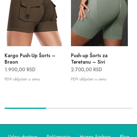
Kargo Push-Up Šorts –
Push-up Šorts za
Braon
Teretanu – Sivi
1.900,00
RSD
2.700,00
RSD
Uslovi dostave
Reklamacije
Hygge Fashion
Blog