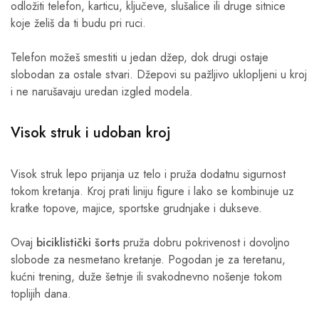
odložiti telefon, karticu, ključeve, slušalice ili druge sitnice
koje želiš da ti budu pri ruci.
Telefon možeš smestiti u jedan džep, dok drugi ostaje
slobodan za ostale stvari. Džepovi su pažljivo uklopljeni u kroj
i ne narušavaju uredan izgled modela.
Visok struk i udoban kroj
Visok struk lepo prijanja uz telo i pruža dodatnu sigurnost
tokom kretanja. Kroj prati liniju figure i lako se kombinuje uz
kratke topove, majice, sportske grudnjake i dukseve.
Ovaj
biciklistički šorts
pruža dobru pokrivenost i dovoljno
slobode za nesmetano kretanje. Pogodan je za teretanu,
kućni trening, duže šetnje ili svakodnevno nošenje tokom
toplijih dana.