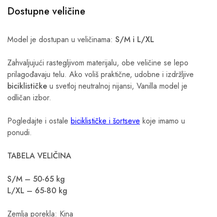
Dostupne veličine
Model je dostupan u veličinama:
S/M i
L/XL
Zahvaljujući rastegljivom materijalu, obe veličine se lepo
prilagođavaju telu. Ako voliš praktične, udobne i izdržljive
biciklističke
u svetloj neutralnoj nijansi, Vanilla model je
odličan izbor.
Pogledajte i ostale
biciklističke i šortseve
koje imamo u
ponudi.
TABELA VELIČINA
S/M – 50-65 kg
L/XL – 65-80 kg
Zemlja porekla: Kina