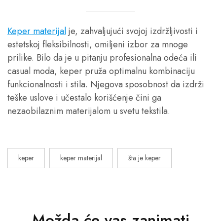
Keper materijal
je, zahvaljujući svojoj izdržljivosti i
estetskoj fleksibilnosti, omiljeni izbor za mnoge
prilike. Bilo da je u pitanju profesionalna odeća ili
casual moda, keper pruža optimalnu kombinaciju
funkcionalnosti i stila. Njegova sposobnost da izdrži
teške uslove i učestalo korišćenje čini ga
nezaobilaznim materijalom u svetu tekstila.
keper
keper materijal
šta je keper
Možda će vas zanimati