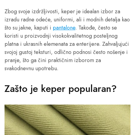
Zbog svoje izdržljivosti, keper je idealan izbor za
izradu radne odeće, uniformi, ali i modnih detalja kao
što su jakne, kaputi i
pantalone
. Takođe, često se
koristi u proizvodnji visokokvalitetnog posteljnog
platna i ukrasnih elemenata za enterijere. Zahvaljujući
svojoj gustoj teksturi, odlično podnosi često nošenje i
pranje, što ga čini praktičnim izborom za
svakodnevnu upotrebu.
Zašto je keper popularan?