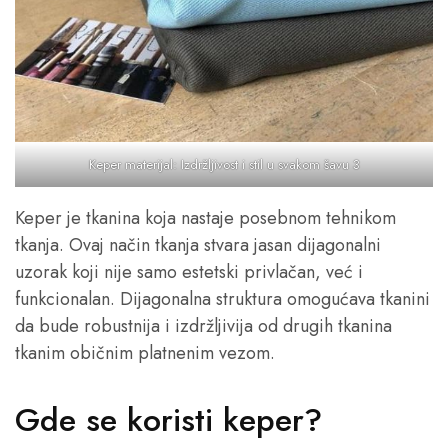
Keper materijal: Izdržljivost i stil u svakom šavu 3
Keper je tkanina koja nastaje posebnom tehnikom
tkanja. Ovaj način tkanja stvara jasan dijagonalni
uzorak koji nije samo estetski privlačan, već i
funkcionalan. Dijagonalna struktura omogućava tkanini
da bude robustnija i izdržljivija od drugih tkanina
tkanim običnim platnenim vezom.
Gde se koristi keper?