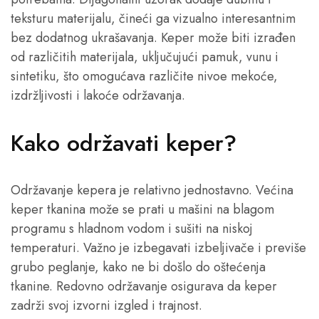
teksturu materijalu, čineći ga vizualno interesantnim
bez dodatnog ukrašavanja. Keper može biti izrađen
od različitih materijala, uključujući pamuk, vunu i
sintetiku, što omogućava različite nivoe mekoće,
izdržljivosti i lakoće održavanja.
Kako održavati keper?
Održavanje kepera je relativno jednostavno. Većina
keper tkanina može se prati u mašini na blagom
programu s hladnom vodom i sušiti na niskoj
temperaturi. Važno je izbegavati izbeljivače i previše
grubo peglanje, kako ne bi došlo do oštećenja
tkanine. Redovno održavanje osigurava da keper
zadrži svoj izvorni izgled i trajnost.