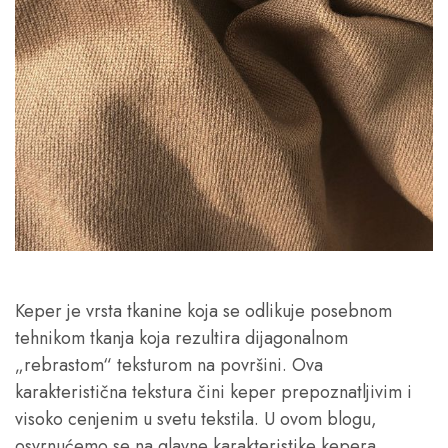
Keper je vrsta tkanine koja se odlikuje posebnom
tehnikom tkanja koja rezultira dijagonalnom
„rebrastom“ teksturom na površini. Ova
karakteristična tekstura čini keper prepoznatljivim i
visoko cenjenim u svetu tekstila. U ovom blogu,
osvrnućemo se na glavne karakteristike kepera,