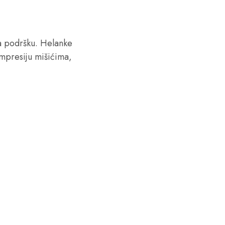
ža podršku. Helanke
ompresiju mišićima,