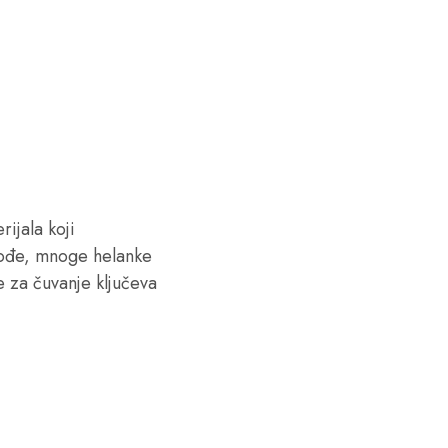
ijala koji
akođe, mnoge helanke
e za čuvanje ključeva