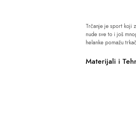
Trčanje je sport koj
nude sve to i još mno
helanke pomažu trkač
Materijali i Teh