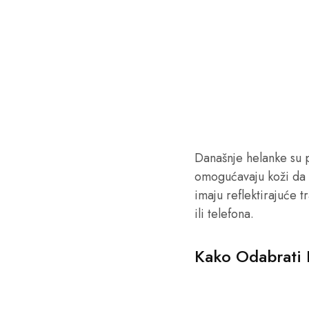
Današnje helanke su 
omogućavaju koži da 
imaju reflektirajuće 
ili telefona.
Kako Odabrati 