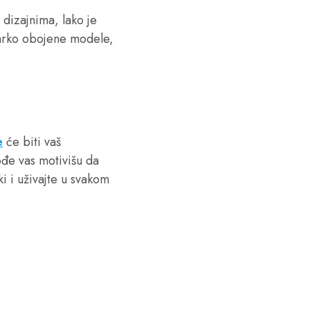
dizajnima, lako je
 jarko obojene modele,
e
će biti vaš
ođe vas motivišu da
ki i uživajte u svakom