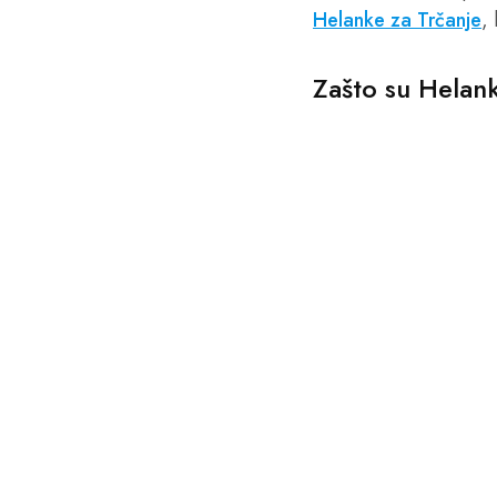
Helanke za Trčanje
,
Zašto su Helan