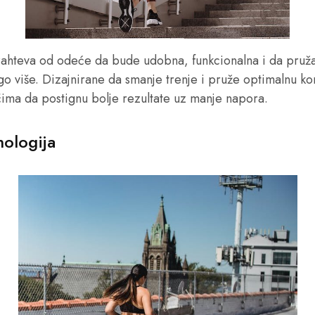
i zahteva od odeće da bude udobna, funkcionalna i da pru
go više. Dizajnirane da smanje trenje i pruže optimalnu k
ima da postignu bolje rezultate uz manje napora.
nologija