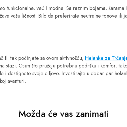
mo funkcionalne, već i modne. Sa raznim bojama, šarama i 
žava vašu ličnost. Bilo da preferirate neutralne tonove ili
kač ili tek počinjete sa ovom aktivnošću,
Helanke za Trčanj
na stazi. Osim što pružaju potrebnu podršku i komfor, tak
 i dostignete svoje ciljeve. Investirajte u dobar par helan
koj avanturi.
Možda će vas zanimati