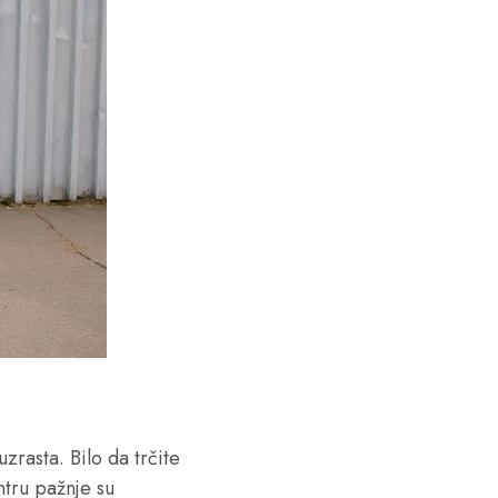
zrasta. Bilo da trčite
ntru pažnje su