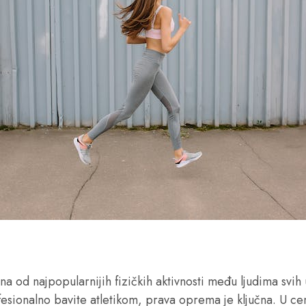
na od najpopularnijih fizičkih aktivnosti među ljudima svih u
ofesionalno bavite atletikom, prava oprema je ključna. U ce