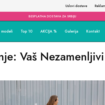
Uslovi dostave
Reklam
BESPLATNA DOSTAVA ZA SRBIJU
i modeli
Top 10
AKCIJA %
Galerija
Kontakt
je: Vaš Nezamenljivi