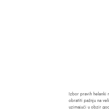
Izbor pravih helanki 
obratiti pažnju na vel
uzimajući u obzir god