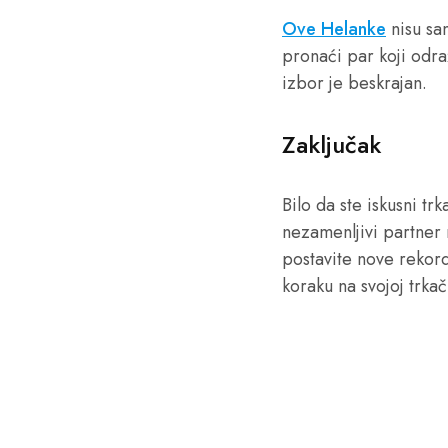
Ove Helanke
nisu sa
pronaći par koji odra
izbor je beskrajan.
Zaključak
Bilo da ste iskusni tr
nezamenljivi partner 
postavite nove rekorde
koraku na svojoj trkač