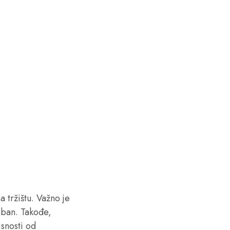
 tržištu. Važno je
reban. Takođe,
isnosti od