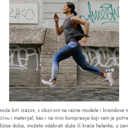
može biti izazov, s obzirom na razne modele i brendove na
ičinu i materijal, kao i na nivo kompresije koji vam je pot
išnje doba, možete odabrati duže ili kraće helanke, u zav