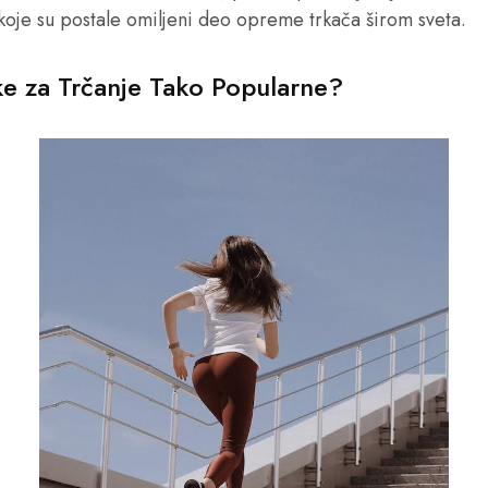
 koje su postale omiljeni deo opreme trkača širom sveta.
ke za Trčanje Tako Popularne?