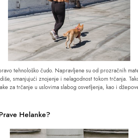
pravo tehnološko čudo. Napravljene su od prozračnih mater
diše, smanjujući znojenje i nelagodnost tokom trčanja. T
trake za trčanje u uslovima slabog osvetljenja, kao i džepov
Prave Helanke?