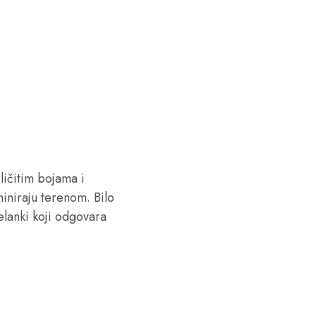
ličitim bojama i
iniraju terenom. Bilo
helanki koji odgovara