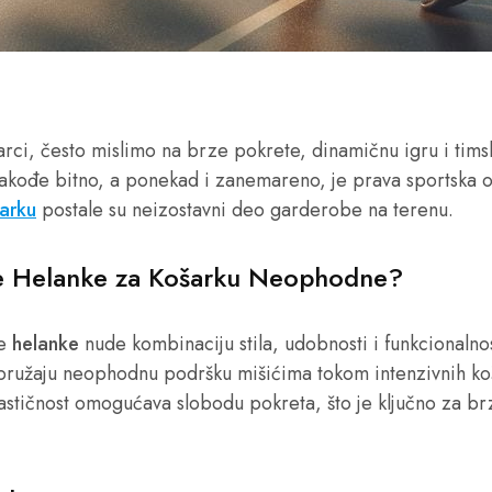
ci, često mislimo na brze pokrete, dinamičnu igru i tims
takođe bitno, a ponekad i zanemareno, je prava sportska
arku
postale su neizostavni deo garderobe na terenu.
e Helanke za Košarku Neophodne?
ke
helanke
nude kombinaciju stila, udobnosti i funkcionalnos
ne pružaju neophodnu podršku mišićima tokom intenzivnih k
lastičnost omogućava slobodu pokreta, što je ključno za b