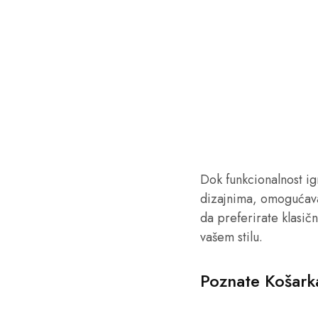
Dok funkcionalnost ig
dizajnima, omogućava
da preferirate klasičn
vašem stilu.
Poznate Košark