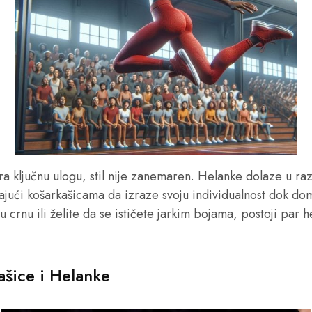
ra ključnu ulogu, stil nije zanemaren. Helanke dolaze u raz
jući košarkašicama da izraze svoju individualnost dok dom
u crnu ili želite da se ističete jarkim bojama, postoji par 
ašice i Helanke