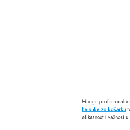
Mnoge profesionalne 
helanke za košarku
t
efikasnost i važnost u