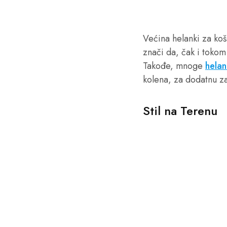
Većina helanki za koš
znači da, čak i tokom
Takođe, mnoge
helan
kolena, za dodatnu za
Stil na Terenu