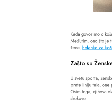
Kada govorimo o košar
Međutim, ono što je 
žene,
helanke za koš
Zašto su Žensk
U svetu sporta, žens
prate liniju tela, o
Osim toga, njihova e
skokove.