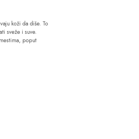
aju koži da diše. To
ti sveže i suve.
 mestima, poput