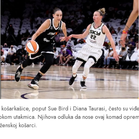
košarkašice, poput Sue Bird i Diana Taurasi, često su viđ
okom utakmica. Njihova odluka da nose ovaj komad oprem
 ženskoj košarci.