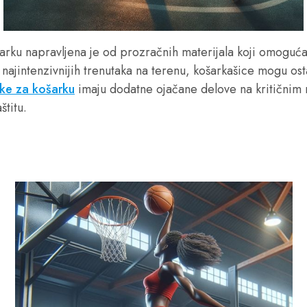
arku napravljena je od prozračnih materijala koji omogućav
 najintenzivnijih trenutaka na terenu, košarkašice mogu osta
ke za košarku
imaju dodatne ojačane delove na kritičnim
štitu.