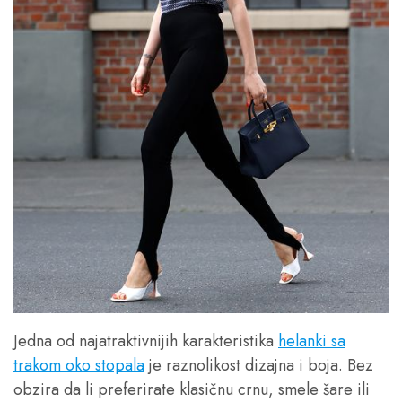
Jedna od najatraktivnijih karakteristika
helanki sa
trakom oko stopala
je raznolikost dizajna i boja. Bez
obzira da li preferirate klasičnu crnu, smele šare ili