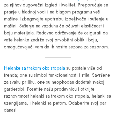
za njihov dugovečni izgled i kvalitet. Preporučuje se
pranje u hladnoj vodi i na blagom programu veš
mašine. Izbegavajte upotrebu izbeljivača i sušenje u
mašini. Sušenje na vazduhu će očuvati elastičnost i
boju materijala. Redovno održavanje će osigurati da
vaše helanke zadrže svoj prvobitni oblik i boju,
omogućavajući vam da ih nosite sezona za sezonom.
Helanke sa trakom oko stopala
su postale više od
trenda; one su simbol funkcionalnosti i stila. Savršene
za svaku priliku, one su neophodan dodatak svakoj
garderobi. Posetite našu prodavnicu i otkrijte
raznovrsnost helanki sa trakom oko stopala, helanki sa
uzengijama, i helanki sa petom. Odaberite svoj par
danas!