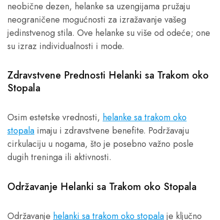
neobične dezen, helanke sa uzengijama pružaju
neograničene mogućnosti za izražavanje vašeg
jedinstvenog stila. Ove helanke su više od odeće; one
su izraz individualnosti i mode.
Zdravstvene Prednosti Helanki sa Trakom oko
Stopala
Osim estetske vrednosti,
helanke sa trakom oko
stopala
imaju i zdravstvene benefite. Podržavaju
cirkulaciju u nogama, što je posebno važno posle
dugih treninga ili aktivnosti.
Održavanje Helanki sa Trakom oko Stopala
Održavanje
helanki sa trakom oko stopala
je ključno