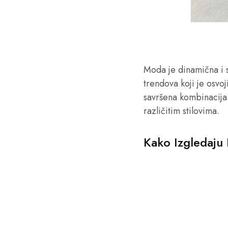
Moda je dinamična i s
trendova koji je osvo
savršena kombinacija 
različitim stilovima.
Kako Izgledaju