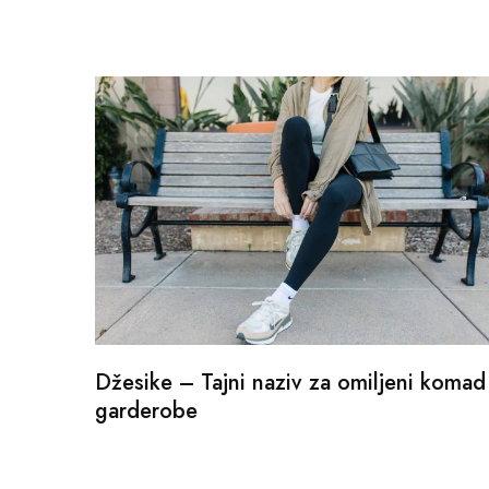
Džesike – Tajni naziv za omiljeni komad
garderobe