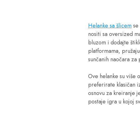
Helanke sa šlicem
se 
nositi sa oversized ma
bluzom i dodajte štik
platformama, pružajuć
sunčanih naočara za po
Ove helanke su više od
preferirate klasičan 
osnovu za kreiranje 
postaje igra u kojoj 