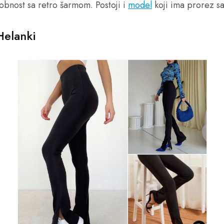
obnost sa retro šarmom. Postoji i
model
koji ima prorez sa
Helanki