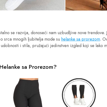
talno se razvija, donoseći nam uzbudljive nove trendove. 
jio srca mnogih ljubitelja mode su
helanke sa prorezom
. O
udobnosti i stila, pružajući jedinstven izgled koji se lako
 Helanke sa Prorezom?