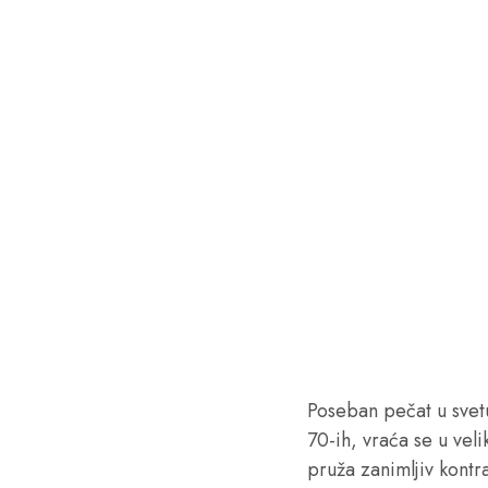
Poseban pečat u svet
70-ih, vraća se u vel
pruža zanimljiv kontr