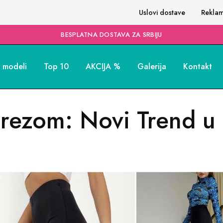
Uslovi dostave
Reklam
BESPLATNA DOSTAVA ZA SRBIJU
i modeli
Top 10
AKCIJA %
Galerija
Kontakt
orezom: Novi Trend 