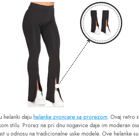
u helanki daju
helanke zvoncare sa prorezom
. Ovaj retro 
ikom stilu. Prorez na pri dnu nogavice daje im moderan oseć
ast u odnosu na tradicionalne uske modele. Ove helanke su