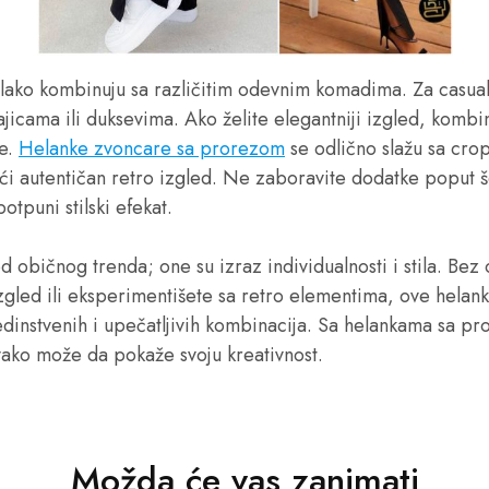
lako kombinuju sa različitim odevnim komadima. Za casual
jicama ili duksevima. Ako želite elegantniji izgled, kombinu
le.
Helanke zvoncare sa prorezom
se odlično slažu sa cro
i autentičan retro izgled. Ne zaboravite dodatke poput šeš
tpuni stilski efekat.
 običnog trenda; one su izraz individualnosti i stila. Bez 
izgled ili eksperimentišete sa retro elementima, ove helan
jedinstvenih i upečatljivih kombinacija. Sa helankama sa 
svako može da pokaže svoju kreativnost.
Možda će vas zanimati