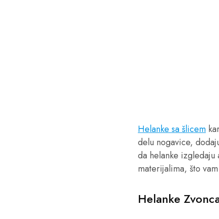
Helanke sa šlicem
kar
delu nogavice, dodaju
da helanke izgledaju 
materijalima, što va
Helanke Zvonca