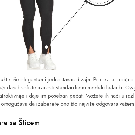
akteriše elegantan i jednostavan dizajn. Prorez se obično
ći dašak sofisticiranosti standardnom modelu helanki. Ov
atraktivnije i daje im poseban pečat. Možete ih naći u razl
m omogućava da izaberete ono što najviše odgovara vašem s
re sa Šlicem