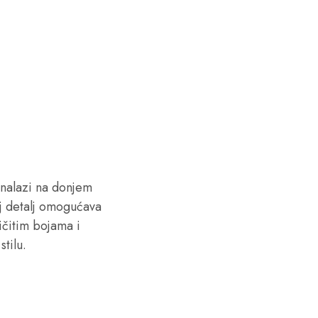
 nalazi na donjem
aj detalj omogućava
ičitim bojama i
tilu.