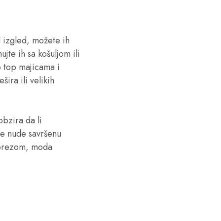
 izgled, možete ih
jte ih sa košuljom ili
p top majicama i
ira ili velikih
obzira da li
ke nude savršenu
prorezom, moda