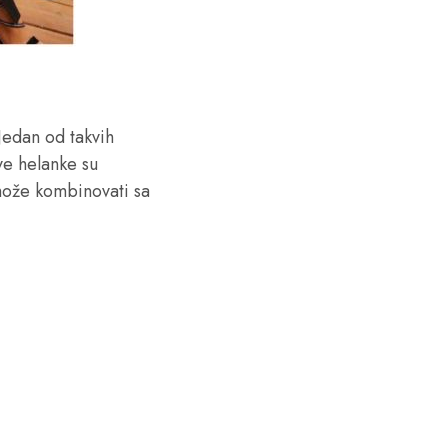
Jedan od takvih
ve helanke su
 može kombinovati sa