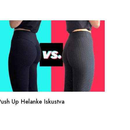
Push Up Helanke Iskustva
Bicikl
stila i