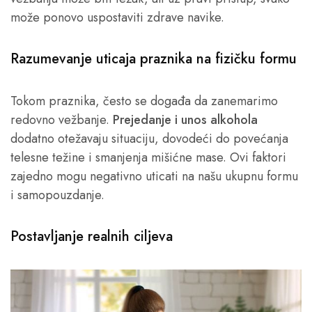
može ponovo uspostaviti zdrave navike.
Razumevanje uticaja praznika na fizičku formu
Tokom praznika, često se događa da zanemarimo
redovno vežbanje.
Prejedanje i unos alkohola
dodatno otežavaju situaciju, dovodeći do povećanja
telesne težine i smanjenja mišićne mase. Ovi faktori
zajedno mogu negativno uticati na našu ukupnu formu
i samopouzdanje.
Postavljanje realnih ciljeva