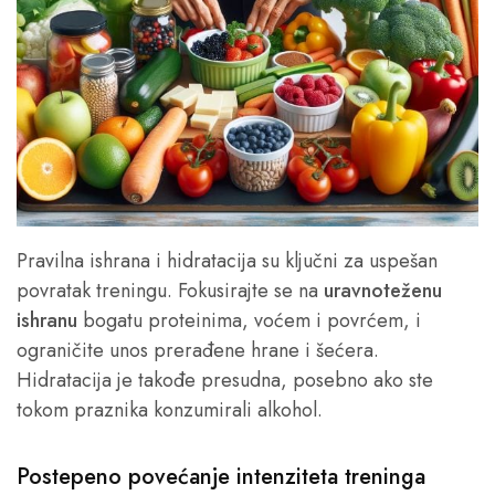
Pravilna ishrana i hidratacija su ključni za uspešan
povratak treningu. Fokusirajte se na
uravnoteženu
ishranu
bogatu proteinima, voćem i povrćem, i
ograničite unos prerađene hrane i šećera.
Hidratacija je takođe presudna, posebno ako ste
tokom praznika konzumirali alkohol.
Postepeno povećanje intenziteta treninga