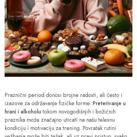
Praznični period donosi brojne radosti, ali često i
izazove za održavanje fizičke forme.
Preterivanje u
hrani i alkoholu
tokom novogodišnjih i božićnih
praznika može značajno uticati na našu telesnu
kondiciju i motivaciju za trening. Povratak rutini
vežbanja može biti težak, ali uz pravi pristup, svako