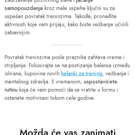
samopouzdanja
kroz male uspehe ključni su za
uspešan povratak treninzima. Takođe, pronađite
aktivnosti koje vam prijaju, kako biste vežbanje učinili
zabavnijim.
Povratak treninzima posle praznika zahteva vreme i
strpljenje. Fokusirajte se na postizanje balansa između
ishrane, kupovine novih
helanki za trening
, vežbanja i
mentalnog zdravlja. S vremenom,
uspostavićete
rutinu
koja će vam pomoći da se vratite u formu i
ostanete motivisani tokom cele godine.
Možda će vas zanimati