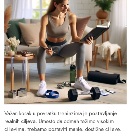
Važan korak u povratku treninzima je
postavljanje
realnih ciljeva
. Umesto da odmah težimo visokim
ciljevima, trebamo postaviti manje, dostižne ciljeve.