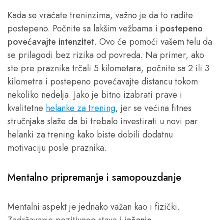
Kada se vraćate treninzima, važno je da to radite
postepeno. Počnite sa lakšim vežbama i
postepeno
povećavajte intenzitet
. Ovo će pomoći vašem telu da
se prilagodi bez rizika od povreda. Na primer, ako
ste pre praznika trčali 5 kilometara, počnite sa 2 ili 3
kilometra i postepeno povećavajte distancu tokom
nekoliko nedelja. Jako je bitno izabrati prave i
kvalitetne
helanke za trening
, jer se većina fitnes
stručnjaka slaže da bi trebalo investirati u novi par
helanki za trening kako biste dobili dodatnu
motivaciju posle praznika.
Mentalno pripremanje i samopouzdanje
Mentalni aspekt je jednako važan kao i fizički.
Zadržavanje pozitivnog stava i
jačanje