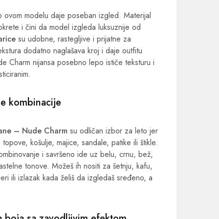
to ovom modelu daje poseban izgled. Materijal
pokrete i čini da model izgleda luksuznije od
arice
su udobne, rastegljive i prijatne za
ekstura dodatno naglašava kroj i daje outfitu
e Charm nijansa posebno lepo ističe teksturu i
sticiranim.
tle kombinacije
trane – Nude Charm
su odličan izbor za leto jer
opove, košulje, majice, sandale, patike ili štikle.
mbinovanje i savršeno ide uz belu, crnu, bež,
astelne tonove. Možeš ih nositi za šetnju, kafu,
ri ili izlazak kada želiš da izgledaš sređeno, a
boja sa zavodljivim efektom