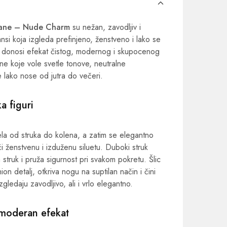
trane – Nude Charm
su nežan, zavodljiv i
nsi koja izgleda prefinjeno, ženstveno i lako se
ja donosi efekat čistog, modernog i skupocenog
ne koje vole svetle tonove, neutralne
e lako nose od jutra do večeri.
ka figuri
tela od struka do kolena, a zatim se elegantno
ći ženstvenu i izduženu siluetu. Duboki struk
 struk i pruža sigurnost pri svakom pokretu. Šlic
on detalj, otkriva nogu na suptilan način i čini
zgledaju zavodljivo, ali i vrlo elegantno.
a moderan efekat