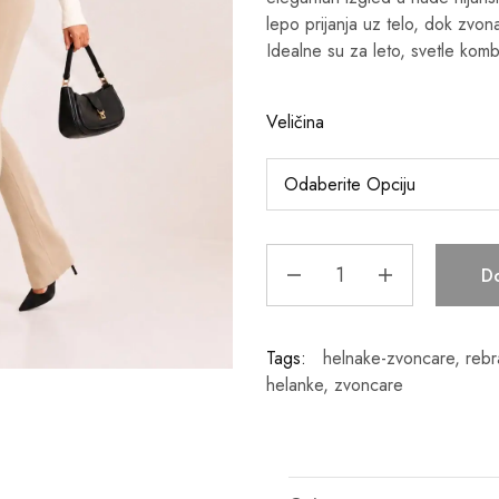
lepo prijanja uz telo, dok zvona
Idealne su za leto, svetle komb
Veličina
D
Tags:
helnake-zvoncare
,
rebr
helanke
,
zvoncare