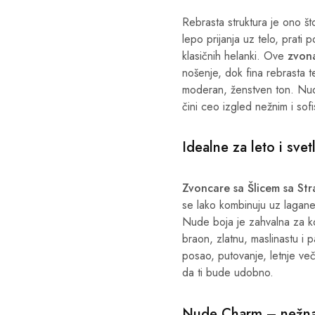
Rebrasta struktura je ono š
lepo prijanja uz telo, prati 
klasičnih helanki. Ove
zvon
nošenje, dok fina rebrasta t
moderan, ženstven ton. Nud
čini ceo izgled nežnim i sofi
Idealne za leto i sve
Zvoncare sa Šlicem sa S
se lako kombinuju uz lagane t
Nude boja je zahvalna za ko
braon, zlatnu, maslinastu i p
posao, putovanje, letnje veče
da ti bude udobno.
Nude Charm – nežna 