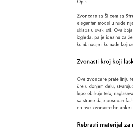
Opis
Zvoncare sa Šlicem sa S
elegantan model u nude nija
uklapa u svaki stil. Ova bo
izgleda, pa je idealna za že
kombinacije i komade koji s
Zvonasti kroj koji las
Ove
zvoncare
prate liniju 
šire u donjem delu, stvaraju
lepo oblikuje telo, naglašava
sa strane daje poseban fashi
da ove
zvonaste helanke
i
Rebrasti materijal z