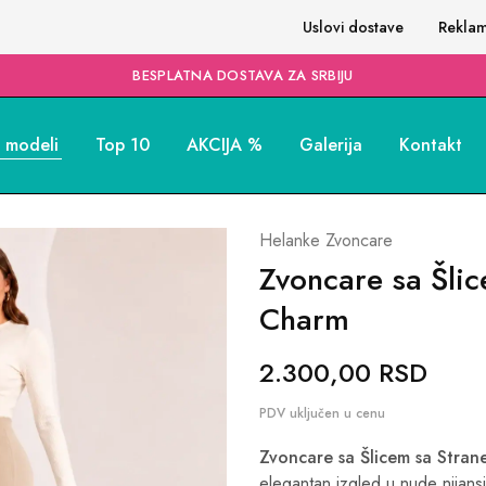
Uslovi dostave
Reklam
BESPLATNA DOSTAVA ZA SRBIJU
i modeli
Top 10
AKCIJA %
Galerija
Kontakt
Helanke Zvoncare
Zvoncare sa Šli
Charm
2.300,00
RSD
Zvoncare sa Šlicem sa Stra
elegantan izgled u nude nijansi