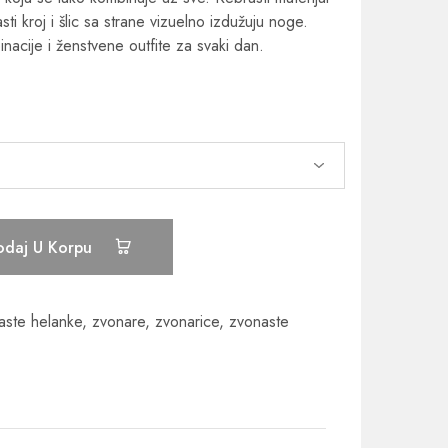
sti kroj i šlic sa strane vizuelno izdužuju noge.
inacije i ženstvene outfite za svaki dan.
odaj U Korpu
aste helanke
,
zvonare
,
zvonarice
,
zvonaste