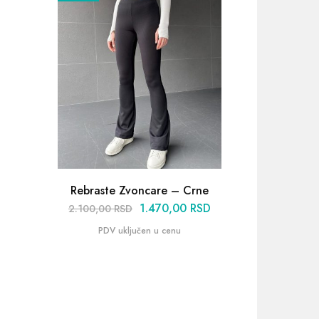
Rebraste Zvoncare – Crne
Pam
Zv
1.470,00
RSD
2.100,00
RSD
1