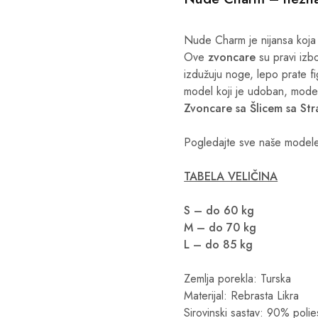
Nude Charm je nijansa koja
Ove
zvoncare
su pravi izb
izdužuju noge, lepo prate fi
model koji je udoban, modera
Zvoncare sa Šlicem sa S
Pogledajte sve naše mode
TABELA VELIČINA
S – do 60 kg
M – do 70 kg
L – do 85 kg
Zemlja porekla: Turska
Materijal: Rebrasta Likra
Sirovinski sastav: 90% polie