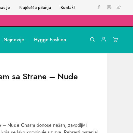
acije
Najčešća pitanja
Kontakt
Najnovije
Hygge Fashion
cem sa Strane – Nude
ne – Nude Charm
donose nežan, zavodljiv i
 koja se lako kombinuje uz sve. Rebrasti materijal