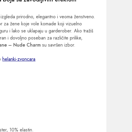
 izgleda prirodno, elegantno i veoma ženstveno.
or za žene koje vole komade koji vizuelno
guru i lako se uklapaju u garderober. Ako tražiš
n i dovoljno poseban za različite prilike,
trane – Nude Charm
su savršen izbor.
le
helanki-zvoncara
ster, 10% elastin.