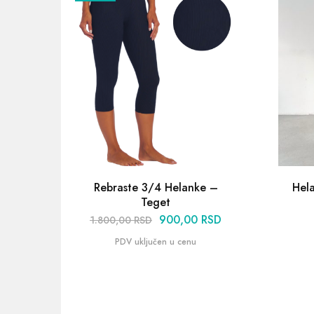
Rebraste 3/4 Helanke –
Hel
Teget
900,00
RSD
1.800,00
RSD