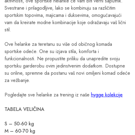
aktivnosti, ove sportske helanke će vam biti verni saputnik.
Svestrane i prilagodljive, lako se kombinuju sa različitim
sportskim topovima, majicama i duksevima, omogućavajući
vam da kreirate modne kombinacije koje odražavaju vaš lični
stil.
Ove helanke za teretanu su više od običnog komada
sportske odeće. One su izjava stila, komforta i
funkcionalnosti. Ne propustite priliku da unapredite svoju
sportsku garderobu ovim jedinstvenim dodatkom. Dostupne
su online, spremne da postanu vaš novi omiljeni komad odeće
za vežbanje.
Pogledajte sve helanke za trening iz naše
hygge kolekcije
TABELA VELIČINA
S – 50-60 kg
M – 60-70 kg