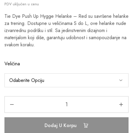
Tie Dye Push Up Hygge Helanke – Red su savršene helanke
za trening. Dostupne u veličinama S do L, ove helanke nude
izvanrednu podršku i stil. Sa jedinstvenim dizajnom i
materijalom koji diše, garantuju udobnost i samopouzdanje na
svakom koraku.
Veličina
Dodaj U Korpu