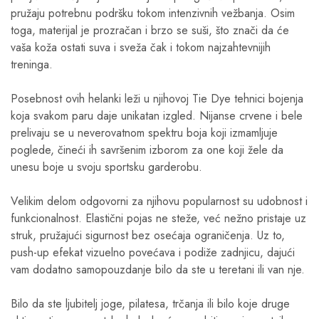
pružaju potrebnu podršku tokom intenzivnih vežbanja. Osim
toga, materijal je prozračan i brzo se suši, što znači da će
vaša koža ostati suva i sveža čak i tokom najzahtevnijih
treninga.
Posebnost ovih helanki leži u njihovoj Tie Dye tehnici bojenja
koja svakom paru daje unikatan izgled. Nijanse crvene i bele
prelivaju se u neverovatnom spektru boja koji izmamljuje
poglede, čineći ih savršenim izborom za one koji žele da
unesu boje u svoju sportsku garderobu.
Velikim delom odgovorni za njihovu popularnost su udobnost i
funkcionalnost. Elastični pojas ne steže, već nežno pristaje uz
struk, pružajući sigurnost bez osećaja ograničenja. Uz to,
push-up efekat vizuelno povećava i podiže zadnjicu, dajući
vam dodatno samopouzdanje bilo da ste u teretani ili van nje.
Bilo da ste ljubitelj joge, pilatesa, trčanja ili bilo koje druge