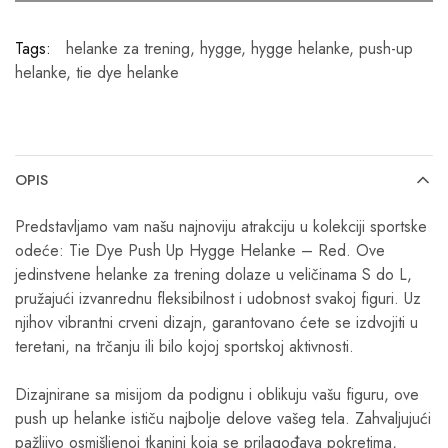
Tags:
helanke za trening
,
hygge
,
hygge helanke
,
push-up
helanke
,
tie dye helanke
OPIS
Predstavljamo vam našu najnoviju atrakciju u kolekciji sportske
odeće: Tie Dye Push Up Hygge Helanke – Red. Ove
jedinstvene helanke za trening dolaze u veličinama S do L,
pružajući izvanrednu fleksibilnost i udobnost svakoj figuri. Uz
njihov vibrantni crveni dizajn, garantovano ćete se izdvojiti u
teretani, na trčanju ili bilo kojoj sportskoj aktivnosti.
Dizajnirane sa misijom da podignu i oblikuju vašu figuru, ove
push up helanke ističu najbolje delove vašeg tela. Zahvaljujući
pažljivo osmišljenoj tkanini koja se prilagođava pokretima,