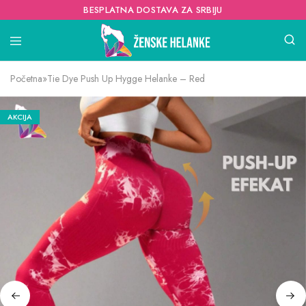
BESPLATNA DOSTAVA ZA SRBIJU
Početna
»
Tie Dye Push Up Hygge Helanke – Red
AKCIJA