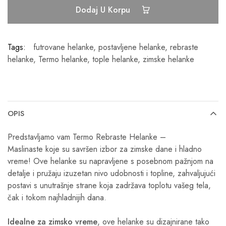
Dodaj U Korpu
Tags:
futrovane helanke
,
postavljene helanke
,
rebraste
helanke
,
Termo helanke
,
tople helanke
,
zimske helanke
OPIS
Predstavljamo vam Termo Rebraste Helanke –
Maslinaste
koje su savršen izbor za zimske dane i hladno
vreme! Ove helanke su napravljene s posebnom pažnjom na
detalje i pružaju izuzetan nivo udobnosti i topline, zahvaljujući
postavi s unutrašnje strane koja zadržava toplotu vašeg tela,
čak i tokom najhladnijih dana.
Idealne za zimsko vreme
, ove helanke su dizajnirane tako