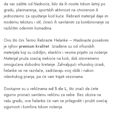
da vas zaštite od hladnoće, bilo da ih nosite tokom šetnji po
gradu, planinarenja, sportskih aktivnosti na otvorenom ili
jednostavno za opuštanje kod kuće. Rebrasti materijal daje im
modernu teksturu i stil, čineći ih savršenim za kombinovanje sa
različitim odevnim komadima.
Ono što čini Termo Rebraste Helanke – Maslinaste posebnim
je njihov
premium kvalitet
. Izrađene su od vrhunskih
materijala koji su izdržljivi, elastični i veoma prijatni za nošenje.
Materijal pruža osećaj mekoće na koži, dok istovremeno
omogućava slobodno kretanje. Zahvaljujući vrhunskoj izradi,
helanke se ne razvlače, zadržavaju svoj oblik i nakon
višestrukog pranja, pa će vam trajati sezonama.
Dostupne su u veličinama
od S do L
, što znači da ćete
sigurno pronaći savršenu veličinu za sebe. Bez obzira na
vašu građu, ove helanke će vam se prilagoditi i pružiti osećaj
sigurnosti i komfora tokom nošenja.