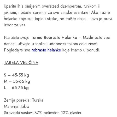
Uparite ih s omiljenim oversized džemperom, tunikom ili
jaknom, i bićete spremni za sve zimske avanture! Ako tražite
helanke koje su i tople i stilske, ne tražite dalje – ovo je pravi
izbor za vas.
Naručite svoje
Termo Rebraste Helanke – Maslinaste
već
danas i uživajte u toplini i udobnosti tokom cele zime!
Pogledajte sve
rebraste helanke
koje imamo u ponudi.
TABELA VELIČINA
S – 45-55 kg
M – 55-65 kg
L – 65-75 kg
Zemlja porekla: Turska
Materijal: Likra
Sirovinski sastav: 87% poliester, 13% elastin.