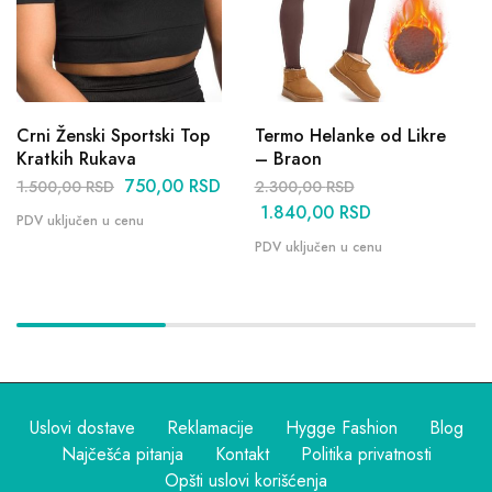
Crni Ženski Sportski Top
Termo Helanke od Likre
Kratkih Rukava
– Braon
750,00
RSD
1.500,00
RSD
2.300,00
RSD
1.840,00
RSD
Uslovi dostave
Reklamacije
Hygge Fashion
Blog
Najčešća pitanja
Kontakt
Politika privatnosti
Opšti uslovi korišćenja