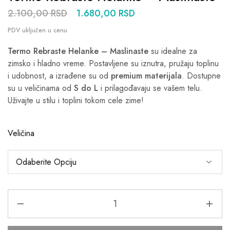
2.100,00
RSD
1.680,00
RSD
Termo Rebraste Helanke – Maslinaste
su idealne za
zimsko i hladno vreme. Postavljene su iznutra, pružaju toplinu
i udobnost, a izrađene su od
premium materijala
. Dostupne
su u veličinama od
S do L
i prilagođavaju se vašem telu.
Uživajte u stilu i toplini tokom cele zime!
Veličina