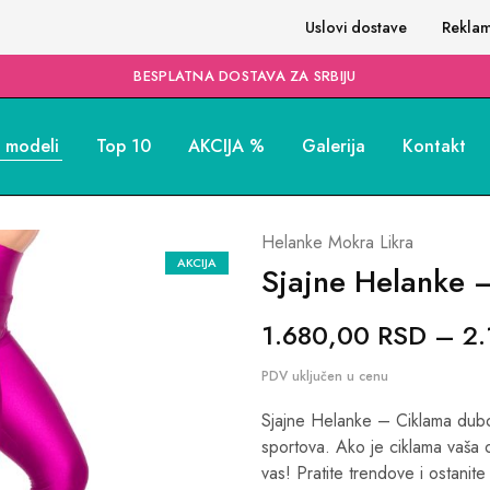
Uslovi dostave
Reklam
BESPLATNA DOSTAVA ZA SRBIJU
i modeli
Top 10
AKCIJA %
Galerija
Kontakt
Helanke Mokra Likra
AKCIJA
Sjajne Helanke 
1.680,00
RSD
–
2
Sjajne Helanke – Ciklama dubok
sportova. Ako je ciklama vaša 
vas! Pratite trendove i ostanite f