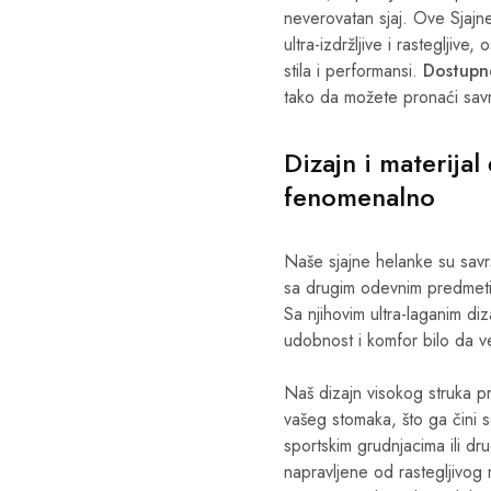
neverovatan sjaj. Ove Sjaj
ultra-izdržljive i rastegljiv
stila i performansi.
Dostupne
tako da možete pronaći savr
Dizajn i materijal
fenomenalno
Naše sjajne helanke su sav
sa drugim odevnim predmetim
Sa njihovim ultra-laganim di
udobnost i komfor bilo da vež
Naš dizajn visokog struka p
vašeg stomaka, što ga čini 
sportskim grudnjacima ili dr
napravljene od rastegljivog 