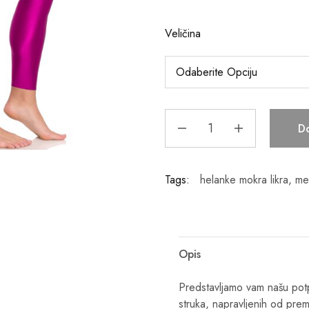
Veličina
D
Tags:
helanke mokra likra
,
me
Opis
Predstavljamo vam našu potp
struka, napravljenih od prem