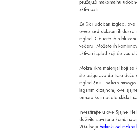
pružajući maksimalnu udobnos
aktivnosti.
Za šik i udoban izgled, ove
oversized duksom ili duksom
izgled. Obucite ih s bluzom i
večeru. Možete ih kombinova
aktivan izgled koji će vas dr
Mokra likra materijal koji se 
što osigurava da traju duže o
izgled
čak i nakon mnogo 
laganim dizajnom, ove sjaj
ormaru koji nećete skidati s
Investirajte u ove Sjajne H
doživite savršenu kombinaciju
20+ boja
helanki od mokre l