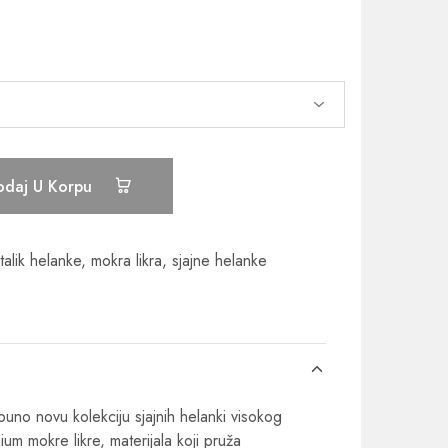
odaj U Korpu
talik helanke
,
mokra likra
,
sjajne helanke
uno novu kolekciju sjajnih helanki visokog
ium mokre likre, materijala koji pruža