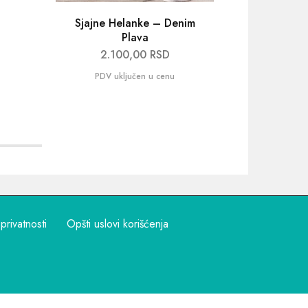
Sjajne Helanke – Denim
Biciklis
Plava
2.100,00
RSD
1
 privatnosti
Opšti uslovi korišćenja