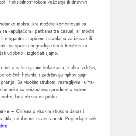
t i fleksibilnost tokom vežbanja ili dnevnih
 helanke mokra likra možete kombinovati sa
 sa kapuljačom i patikama za casual, ali modni
li elegantnim topićem i cipelama za izlazak ili
ti i sa sportskim grudnjakom ili topićem za
žati udobno i izgledati sjajno.
koristi u našim sjajnim helankama je ultra-izdržljiv,
d običnih helanki, i zadržavaju njihov sjajni
pranja.
Sa visokim strukom, rastegljivim i ultra-
ne helanke su neizostavan predmet u vašem
a sebe, bez obzira na priliku.
elanke – Ciklama s visokim strukom danas i
 stila, udobnosti i svestranosti. Pogledajte svih
ikre