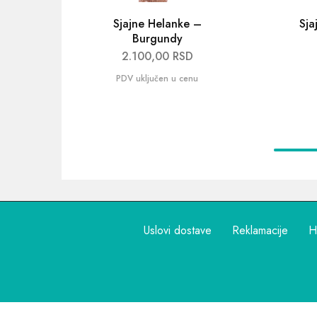
Sjajne Helanke –
Sja
Burgundy
2.100,00
RSD
Uslovi dostave
Reklamacije
H