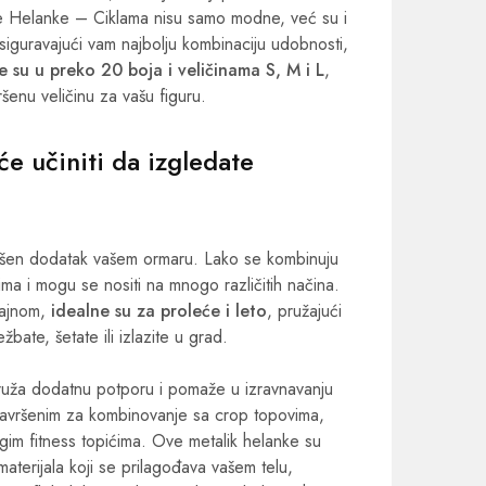
ne Helanke – Ciklama nisu samo modne, već su i
e, osiguravajući vam najbolju kombinaciju udobnosti,
 su u preko 20 boja i veličinama S, M i L
,
šenu veličinu za vašu figuru.
 će učiniti da izgledate
ršen dodatak vašem ormaru. Lako se kombinuju
a i mogu se nositi na mnogo različitih načina.
zajnom,
idealne su za proleće i leto
, pružajući
bate, šetate ili izlazite u grad.
ruža dodatnu potporu i pomaže u izravnavanju
savršenim za kombinovanje sa crop topovima,
ugim fitness topićima. Ove metalik helanke su
materijala koji se prilagođava vašem telu,