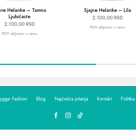
jne Helanke – Tamno
Sjajne Helanke – Lila
Ljubičaste
2.100,00
RSD
2.100,00
RSD
ygge Fashion
Blog
Najčešća pitanja
Kontakt
Politika