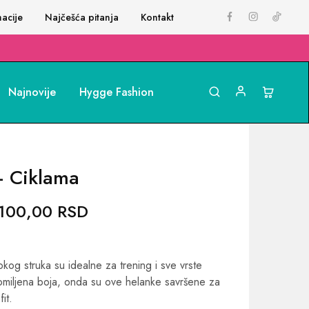
acije
Najčešća pitanja
Kontakt
Najnovije
Hygge Fashion
– Ciklama
.100,00
RSD
og struka su idealne za trening i sve vrste
omiljena boja, onda su ove helanke savršene za
it.