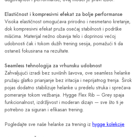
Elastičnost i kompresivni efekat za bolje performanse
Visoka elastičnost omogućava prirodno i nesmetano kretanje,
dok kompresivni efekat pruža osećaj stabilnosti i podrške
mišićima. Materijal nežno obavija telo i doprinosi većoj
udobnosti čak i tokom dužih trening sesija, pomažući ti da
ostaneš fokusirana na rezultate.
Seamless tehnologija za vrhunsku udobnost
Zahvaljujući izradi bez suvišnih šavova, ove seamless helanke
pružaju glatko prianjanje bez iritacija i neprijatnog trenja. Širok
pojas dodatno stabilizuje helanke u predelu struka i sprečava
pomeranje tokom vežbanja. Hygge Flex Rib – Grey spaja
funkcionalnost, izdržljivost i moderan dizajn — sve što ti je
potrebno za siguran i efikasan trening.
Pogledajte sve naše helanke za trening iz
hygge kolekcije