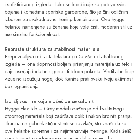
i sofisticiranog izgleda. Lako se kombinuje sa gotovo svim
bojama i komadima sportske garderobe, što je čini odličnim
izborom za svakodnevne trening kombinacije. Ove hygge
helanke namenjene su ženama koje vole čist, moderan stil uz
maksimalnu funkcionalnost.
Rebrasta struktura za stabilnost materijala
Prepoznatljiva rebrasta tekstura pruža više od atraktivnog
izgleda — ona doprinosi boljem prijanjanju materijala uz telo i
daje osećaj dodatne sigurnosti tokom pokreta. Vertikalne linije
vizuelno izdužuju noge, dok tkanina prati svaku tvoju aktivnost
bez ograničenja.
Izdržljivost na koju možeš da se osloniš
Hygge Flex Rib – Grey model izrađen je od kvalitetnog i
otpornog materijala koji zadržava oblik i nakon brojnih pranja.
Tkanina ne gubi elastičnost niti se razvlači, što znači da su
ove helanke spremne i za najintenzivnije treninge. Kada želiš
dugotrajnost i performanse, ovaj model je pravi izbor.