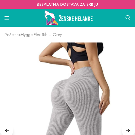
BESPLATNA DOSTAVA ZA SRBIJU
Početna
»
Hygge Flex Rib – Grey