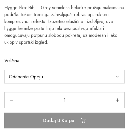
Hygge Flex Rib – Grey seamless helanke pružaju maksimalnu
podršku tokom treninga zahvaljujući rebrastoj strukturi i
kompresivnom efektu. Izuzetno elastične i izdržljive, ove
hygge helanke prate liniju tela bez push-up efekta i
omogućavaju potpunu slobodu pokreta, uz moderan i lako
uklopiv sportski izgled.
Veličina
Dodaj U Korpu