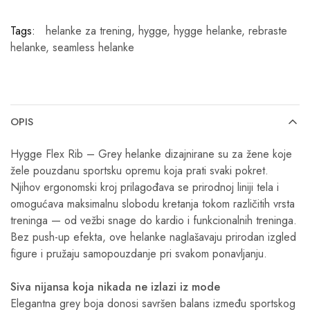
Tags:
helanke za trening
,
hygge
,
hygge helanke
,
rebraste
helanke
,
seamless helanke
OPIS
Hygge Flex Rib – Grey helanke dizajnirane su za žene koje
žele pouzdanu sportsku opremu koja prati svaki pokret.
Njihov ergonomski kroj prilagođava se prirodnoj liniji tela i
omogućava maksimalnu slobodu kretanja tokom različitih vrsta
treninga — od vežbi snage do kardio i funkcionalnih treninga.
Bez push-up efekta, ove helanke naglašavaju prirodan izgled
figure i pružaju samopouzdanje pri svakom ponavljanju.
Siva nijansa koja nikada ne izlazi iz mode
Elegantna grey boja donosi savršen balans između sportskog