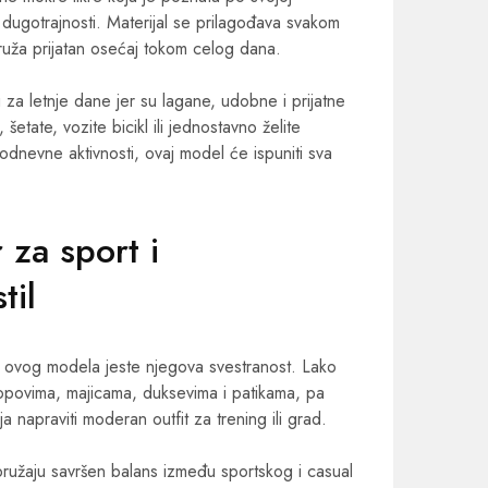
i i dugotrajnosti. Materijal se prilagođava svakom
pruža prijatan osećaj tokom celog dana.
 za letnje dane jer su lagane, udobne i prijatne
 šetate, vozite bicikl ili jednostavno želite
dnevne aktivnosti, ovaj model će ispuniti sva
 za sport i
til
i ovog modela jeste njegova svestranost. Lako
opovima, majicama, duksevima i patikama, pa
a napraviti moderan outfit za trening ili grad.
ružaju savršen balans između sportskog i casual