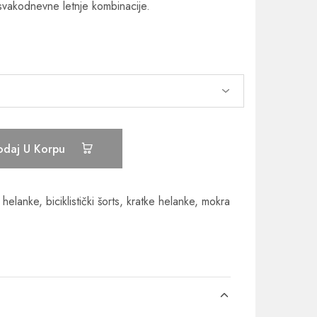
i svakodnevne letnje kombinacije.
odaj U Korpu
e helanke
,
biciklistički šorts
,
kratke helanke
,
mokra