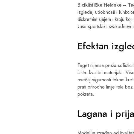
Biciklističke Helanke – Te
izgleda, udobnosti i funkcion
diskretnim sjajem i kroju koji
vaše sportske i svakodnevn
Efektan izgle
Teget nijansa pruža sofistici
ističe kvalitet materijala. Vi
osećaj sigurnosti tokom kreta
prati prirodne linije tela 
pokreta.
Lagana i prij
Model je izrađen od kvalitet