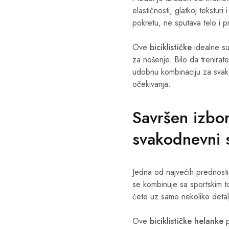
elastičnosti, glatkoj tekstur
pokretu, ne sputava telo i 
Ove
biciklističke
idealne su
za nošenje. Bilo da trenirate,
udobnu kombinaciju za svako
očekivanja.
Savršen izbor
svakodnevni s
Jedna od najvećih prednost
se kombinuje sa sportskim t
ćete uz samo nekoliko detalj
Ove
biciklističke helanke
p