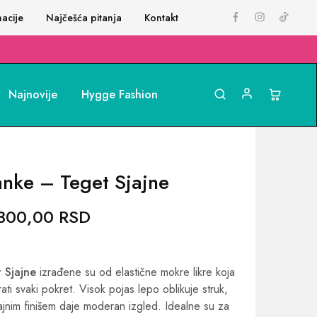
acije
Najčešća pitanja
Kontakt
Najnovije
Hygge Fashion
lanke – Teget Sjajne
.800,00
RSD
t Sjajne
izrađene su od elastične mokre likre koja
ti svaki pokret. Visok pojas lepo oblikuje struk,
ajnim finišem daje moderan izgled. Idealne su za