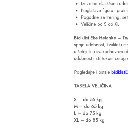
Izuzetno elastičan i udo
Naglašava figuru i prati li
Pogodne za trening, šet
Veličine od S do XL
Biciklističke Helanke – Te
spoje udobnost, kvalitet i m
u šetnji ili u svakodnevnim
udobnost i stil tokom celog
Pogledajte i ostale
biciklist
TABELA VELIČINA
S – do 55 kg
M – do 65 kg
L – do 75 kg
XL – do 85 kg