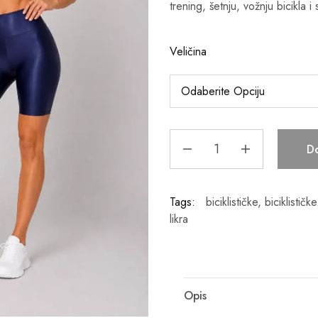
trening, šetnju, vožnju bicikla 
Veličina
D
Tags:
biciklističke
,
biciklističk
likra
Opis