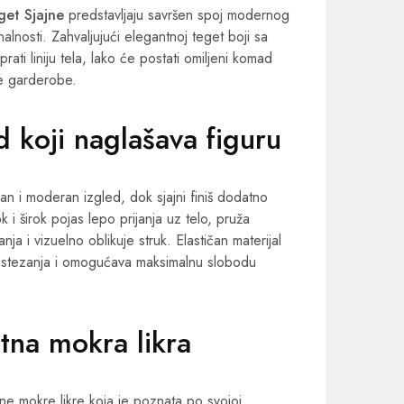
get Sjajne
predstavljaju savršen spoj modernog
alnosti. Zahvaljujući elegantnoj teget boji sa
 prati liniju tela, lako će postati omiljeni komad
e garderobe.
d koji naglašava figuru
ran i moderan izgled, dok sjajni finiš dodatno
sok i širok pojas lepo prijanja uz telo, pruža
nja i vizuelno oblikuje struk. Elastičan materijal
bez stezanja i omogućava maksimalnu slobodu
atna mokra likra
ne mokre likre koja je poznata po svojoj