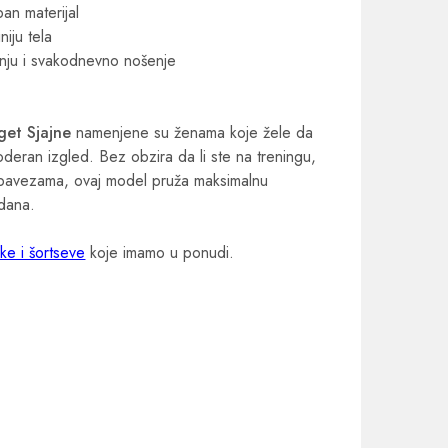
ban materijal
niju tela
nju i svakodnevno nošenje
get Sjajne
namenjene su ženama koje žele da
oderan izgled. Bez obzira da li ste na treningu,
 obavezama, ovaj model pruža maksimalnu
 dana.
ičke i šortseve
koje imamo u ponudi.