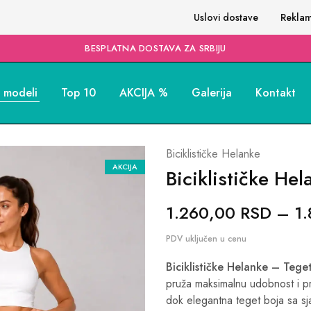
Uslovi dostave
Reklam
BESPLATNA DOSTAVA ZA SRBIJU
i modeli
Top 10
AKCIJA %
Galerija
Kontakt
Biciklističke Helanke
AKCIJA
Biciklističke He
1.260,00
RSD
–
1
Biciklističke Helanke – Tege
pruža maksimalnu udobnost i pra
dok elegantna teget boja sa sj