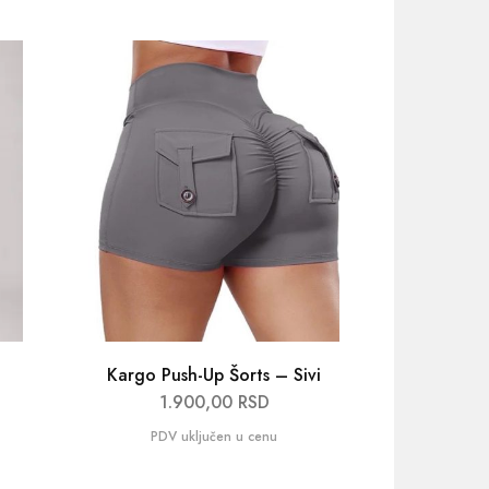
NOVO
Kargo Push-Up Šorts – Sivi
Žens
1.900,00
RSD
1