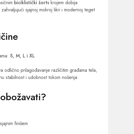
asičnim
biciklistički šorts
krojem dobija
ed zahvaljujući sjajnoj mokroj likri i modernoj teget
ičine
nama:
S, M, L i XL
a odlično prilagođavanje različitim građama tela,
nu stabilnost i udobnost tokom nošenja.
 obožavati?
sjajnim finišem