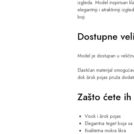
izgleda. Model inspirisan kl
elegantniji i atraktivniji izgl
boji.
Dostupne vel
Model je dostupan u veliči
Elastičan materijal omogućav
dok širok pojas pruža dodat
Zašto ćete ih
Visok i širok pojas
Elegantna teget boja sa 
Kvalitetna mokra likra