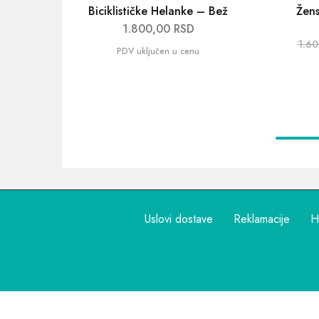
Biciklističke Helanke – Bež
Žens
1.800,00
RSD
1.6
Uslovi dostave
Reklamacije
H