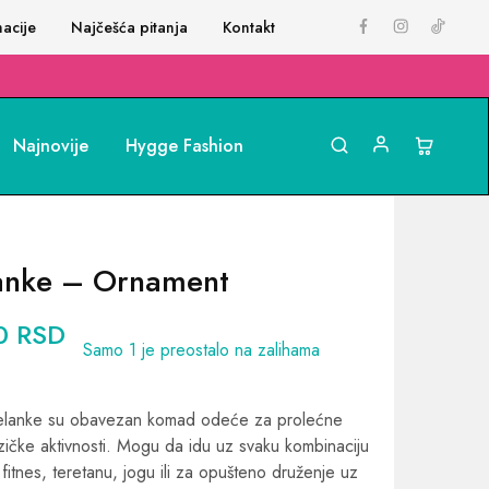
acije
Najčešća pitanja
Kontakt
Najnovije
Hygge Fashion
elanke – Ornament
00
RSD
Samo 1 je preostalo na zalihama
ke helanke su obavezan komad odeće za prolećne
fizičke aktivnosti. Mogu da idu uz svaku kombinaciju
: fitnes, teretanu, jogu ili za opušteno druženje uz