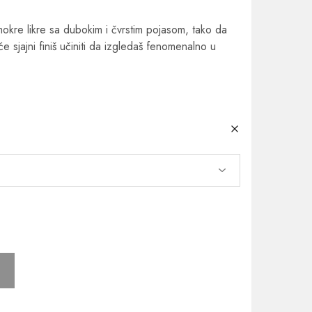
mokre likre sa dubokim i čvrstim pojasom, tako da
 sjajni finiš učiniti da izgledaš fenomenalno u