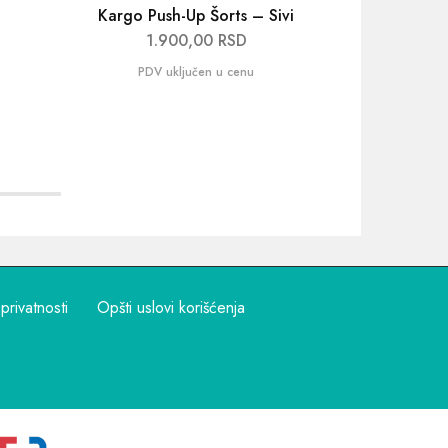
Kargo Push-Up Šorts – Sivi
Bicikl
T
1.900,00
RSD
1
 privatnosti
Opšti uslovi korišćenja