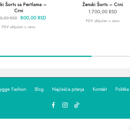
ki Šorts sa Pertlama –
Ženski Šorts – Crni
Crni
1.700,00
RSD
800,00
RSD
00,00
RSD
ygge Fashion
Blog
Najčešća pitanja
Kontakt
Politika