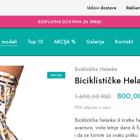
Uslovi dostave
Reklam
BESPLATNA DOSTAVA ZA SRBIJU
i modeli
Top 10
AKCIJA %
Galerija
Kontakt
Biciklističke Helanke
AKCIJA
Biciklističke H
800,
1.600,00
RSD
Biciklističke helanke ili krat
avanture, vrele letnje dane ili 
i da se koriste za svaku priliku