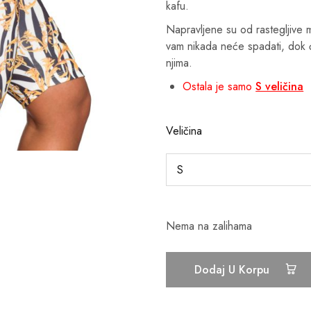
kafu.
Napravljene su od rastegljive 
vam nikada neće spadati, dok će
njima.
Ostala je samo
S veličina
Veličina
Nema na zalihama
Dodaj U Korpu