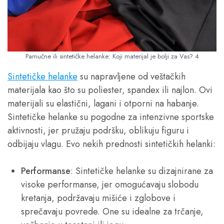
Pamučne ili sintetičke helanke: Koji materijal je bolji za Vas? 4
Sintetičke helanke
su napravljene od veštačkih
materijala kao što su poliester, spandex ili najlon. Ovi
materijali su elastični, lagani i otporni na habanje.
Sintetičke helanke su pogodne za intenzivne sportske
aktivnosti, jer pružaju podršku, oblikuju figuru i
odbijaju vlagu. Evo nekih prednosti sintetičkih helanki:
Performanse
: Sintetičke helanke su dizajnirane za
visoke performanse, jer omogućavaju slobodu
kretanja, podržavaju mišiće i zglobove i
sprečavaju povrede. One su idealne za trčanje,