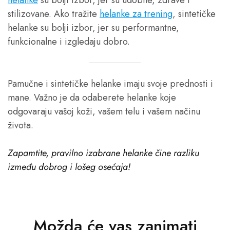
stilizovane. Ako tražite
helanke za trening
, sintetičke
helanke su bolji izbor, jer su performantne,
funkcionalne i izgledaju dobro.
Pamučne i sintetičke helanke imaju svoje prednosti i
mane. Važno je da odaberete helanke koje
odgovaraju vašoj koži, vašem telu i vašem načinu
života.
Zapamtite, pravilno izabrane helanke čine razliku
između dobrog i lošeg osećaja!
Možda će vas zanimati