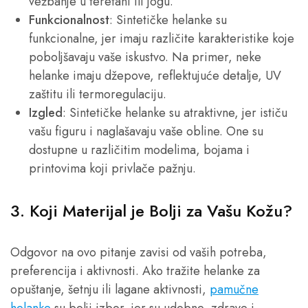
vežbanje u teretani ili jogu.
Funkcionalnost
: Sintetičke helanke su
funkcionalne, jer imaju različite karakteristike koje
poboljšavaju vaše iskustvo. Na primer, neke
helanke imaju džepove, reflektujuće detalje, UV
zaštitu ili termoregulaciju.
Izgled
: Sintetičke helanke su atraktivne, jer ističu
vašu figuru i naglašavaju vaše obline. One su
dostupne u različitim modelima, bojama i
printovima koji privlače pažnju.
3. Koji Materijal je Bolji za Vašu Kožu?
Odgovor na ovo pitanje zavisi od vaših potreba,
preferencija i aktivnosti. Ako tražite helanke za
opuštanje, šetnju ili lagane aktivnosti,
pamučne
helanke
su bolji izbor, jer su udobne, zdrave i