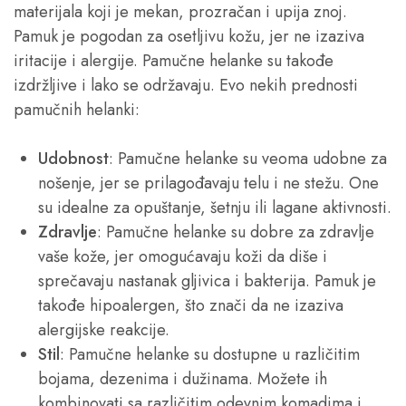
materijala koji je mekan, prozračan i upija znoj.
Pamuk je pogodan za osetljivu kožu, jer ne izaziva
iritacije i alergije. Pamučne helanke su takođe
izdržljive i lako se održavaju. Evo nekih prednosti
pamučnih helanki:
Udobnost
: Pamučne helanke su veoma udobne za
nošenje, jer se prilagođavaju telu i ne stežu. One
su idealne za opuštanje, šetnju ili lagane aktivnosti.
Zdravlje
: Pamučne helanke su dobre za zdravlje
vaše kože, jer omogućavaju koži da diše i
sprečavaju nastanak gljivica i bakterija. Pamuk je
takođe hipoalergen, što znači da ne izaziva
alergijske reakcije.
Stil
: Pamučne helanke su dostupne u različitim
bojama, dezenima i dužinama. Možete ih
kombinovati sa različitim odevnim komadima i