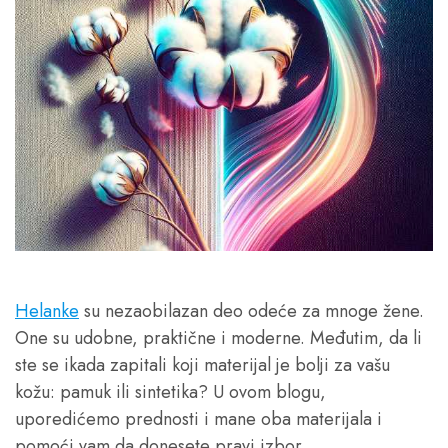
Helanke
su nezaobilazan deo odeće za mnoge žene.
One su udobne, praktične i moderne. Međutim, da li
ste se ikada zapitali koji materijal je bolji za vašu
kožu: pamuk ili sintetika? U ovom blogu,
uporedićemo prednosti i mane oba materijala i
pomoći vam da donesete pravi izbor.