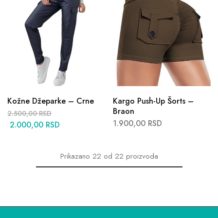
Kožne Džeparke – Crne
Kargo Push-Up Šorts –
Braon
2.500,00
RSD
1.900,00
RSD
2.000,00
RSD
Prikazano
22
od
22
proizvoda