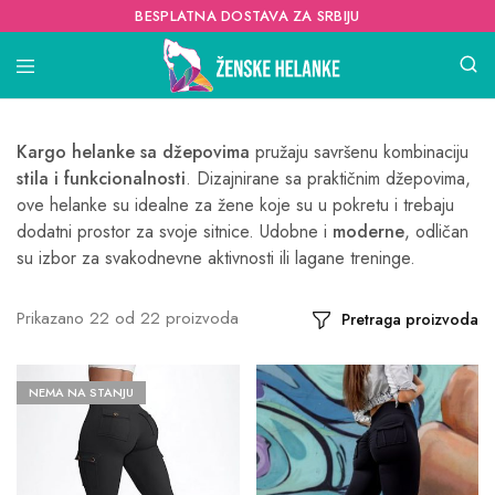
BESPLATNA DOSTAVA ZA SRBIJU
Kargo helanke sa džepovima
pružaju savršenu kombinaciju
stila i funkcionalnosti
. Dizajnirane sa praktičnim džepovima,
ove helanke su idealne za žene koje su u pokretu i trebaju
dodatni prostor za svoje sitnice. Udobne i
moderne
, odličan
su izbor za svakodnevne aktivnosti ili lagane treninge.
Prikazano
22
od
22
proizvoda
Pretraga proizvoda
NEMA NA STANJU