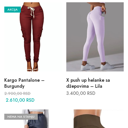
AKCIJA
Kargo Pantalone –
X push up helanke sa
Burgundy
džepovima – Lila
3.400,00
RSD
2.900,00
RSD
2.610,00
RSD
NEMA NA STANJU